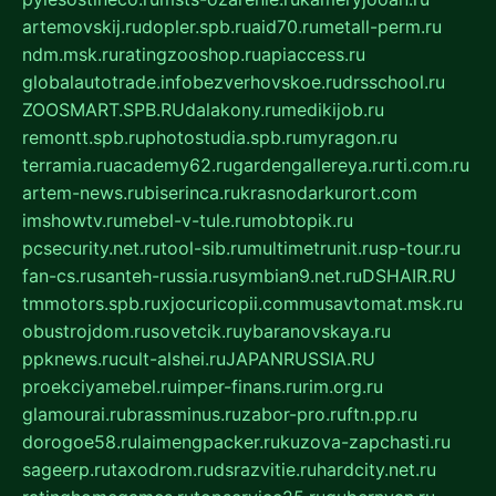
artemovskij.ru
dopler.spb.ru
aid70.ru
metall-perm.ru
ndm.msk.ru
ratingzooshop.ru
apiaccess.ru
globalautotrade.info
bezverhovskoe.ru
drsschool.ru
ZOOSMART.SPB.RU
dalakony.ru
medikijob.ru
remontt.spb.ru
photostudia.spb.ru
myragon.ru
terramia.ru
academy62.ru
gardengallereya.ru
rti.com.ru
artem-news.ru
biserinca.ru
krasnodarkurort.com
imshowtv.ru
mebel-v-tule.ru
mobtopik.ru
pcsecurity.net.ru
tool-sib.ru
multimetrunit.ru
sp-tour.ru
fan-cs.ru
santeh-russia.ru
symbian9.net.ru
DSHAIR.RU
tmmotors.spb.ru
xjocuricopii.com
musavtomat.msk.ru
obustrojdom.ru
sovetcik.ru
ybaranovskaya.ru
ppknews.ru
cult-alshei.ru
JAPANRUSSIA.RU
proekciyamebel.ru
imper-finans.ru
rim.org.ru
glamourai.ru
brassminus.ru
zabor-pro.ru
ftn.pp.ru
dorogoe58.ru
laimengpacker.ru
kuzova-zapchasti.ru
sageerp.ru
taxodrom.ru
dsrazvitie.ru
hardcity.net.ru