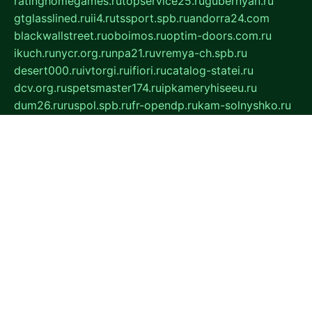
ratinghomegames.ru
topservice25.ru
gubernyan.ru
gtglasslined.ru
ii4.ru
tssport.spb.ru
andorra24.com
blackwallstreet.ru
oboimos.ru
optim-doors.com.ru
ikuch.ru
nycr.org.ru
npa21.ru
vremya-ch.spb.ru
desert000.ru
ivtorgi.ru
ifiori.ru
catalog-statei.ru
dcv.org.ru
spetsmaster174.ru
ipkameryhiseeu.ru
dum26.ru
ruspol.spb.ru
fr-opendp.ru
kam-solnyshko.ru
cheyenne-arapaho.ru
sevzapmetal.spb.ru
ted-lapidus.spb.ru
parasite-eliminator.ru
sigma-complete.ru
modernworld.ru
dama-moda.ru
eholot-group.ru
sk-nvkz.ru
DRONGOLD.RU
democratia2.ru
i-farmer.ru
mass-sport.org
jablonex.spb.ru
bookmess.ru
linkword.ru
refineua.com.ru
cs-spec.net.ru
altay-mebel.ru
DNK-THEATRE.RU
mechaniks.spb.ru
ipcamtechage.ru
skosta.ru
a-sun.ru
stroy-ldsp.ru
snowlands.org.ru
childrensshoes.ru
mrlizzy.ru
mebelsofiakrd.ru
bulizhenko.ru
rumantick.net.ru
mtszerno.ru