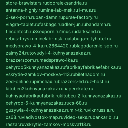
store-brawlstars.ru
dooraleksandria.ru
antenna-highly.ru
mine-lab-msk.ru
1-mus.ru
3-sex-porn.ru
ban-damn.ru
purse-factory.ru
viagra-tablet.ru
fasbags.ru
adler-jun.ru
bandamn.ru
fincontech.ru
3sexporn.ru
1mus.ru
darksand.ru
rebus-toys.ru
minelab-msk.ru
alabuga-cityhotel.ru
medsprawo-4-ka.ru
2864420.ru
blagodarenie-spb.ru
zajmy24.ru
tovudyi-4-kuhnyanazakaz.ru
brazzerscom.ru
medsprawo4ka.ru
xehyroo5kuhnyanazakaz.ru
fabrikayfabrikaefabrika.ru
vskrytie-zamkov-moskva-113.ru
biletnadom.ru
zed-online.ru
pimchax.ru
brazzers-hd.ru
z-host.ru
kitubeu2kuhnyanazakaz.ru
naperekate.ru
kuhnyaofabrikaufabrik.ru
kitubeu-2-kuhnyanazakaz.ru
xehyroo-5-kuhnyanazakaz.ru
cs-68.ru
guzywia-4-kuhnyanazakaz.ru
mir-tk.ru
vlknrussia.ru
cs68.ru
vladivostok-map.ru
video-seks.ru
bankaribi.ru
raszar.ru
vskrytie-zamkov-moskva113.ru