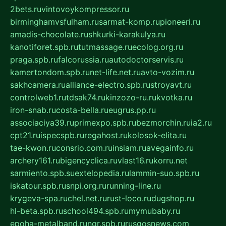
2bets.ru
vintovoykompressor.ru
birminghamvsfulham.ru
sarmat-komp.ru
pioneeri.ru
amadis-chocolate.ru
shkurki-karakulya.ru
kanotiforet.spb.ru
tutmassage.ru
ecolog.org.ru
praga.spb.ru
falcorussia.ru
autodoctorservis.ru
kamertondom.spb.ru
net-life.net.ru
avto-vozim.ru
sakhcamera.ru
alliance-electro.spb.ru
stroyavt.ru
controlweb1.ru
tdsak74.ru
kinzozo-ru.ru
kvotka.ru
iron-snab.ru
costa-bella.ru
eugrus.pp.ru
associaciya39.ru
primexpo.spb.ru
bezmorchin.ru
ia2.ru
cpt21.ru
ispecspb.ru
regahost.ru
kolosok-elita.ru
tae-kwon.ru
consrio.com.ru
insiam.ru
avegainfo.ru
archery161.ru
bigencyclica.ru
vlast16.ru
korru.net
sarmiento.spb.su
extelopedia.ru
lammin-suo.spb.ru
iskatour.spb.ru
snpi.org.ru
running-line.ru
krygeva-spa.ru
chel.net.ru
rust-loco.ru
dugshop.ru
hl-beta.spb.ru
school494.spb.ru
mymubaby.ru
epoha-metalband.ru
ngr.spb.ru
rusgosnews.com