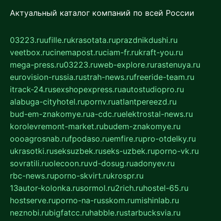
Актуальный каталог компаний по всей России
03223.ru
ufille.ru
krasotata.ru
prazdnikdushi.ru
veetbox.ru
cinemapost.ru
ciam-fr.ru
kraft-you.ru
mega-press.ru
03223.ru
web-explore.ru
rastenuya.ru
eurovision-russia.ru
strah-news.ru
freeride-team.ru
itrack-24.ru
sexshopexpress.ru
autostudiopro.ru
alabuga-cityhotel.ru
pornv.ru
atlantpereezd.ru
bud-em-znakomye.ru
a-cdc.ru
elektrostal-news.ru
korolevremont-market.ru
budem-znakomye.ru
oooagrosnab.ru
fpodaso.ru
emfire.ru
pro-otdelky.ru
ukrasotki.ru
seksuzbek.ru
seks-uzbek.ru
porno-vk.ru
sovratili.ru
olecoon.ru
vd-dosug.ru
adonyev.ru
rbc-news.ru
porno-skvirt.ru
krospr.ru
13autor-kolonka.ru
sormol.ru
2rich.ru
hostel-65.ru
hostserve.ru
porno-na-russkom.ru
mishinlab.ru
neznobi.ru
bigfatcc.ru
habble.ru
starbucksvia.ru