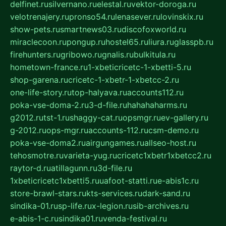
delfinet.ru
silvernano.ru
elestal.ru
vektor-doroga.ru
velotrenajery.ru
pronso54.ru
lenasever.ru
lovinskix.ru
show-pets.ru
smartnews03.ru
discofoxworld.ru
miraclecoon.ru
pongup.ru
hostel65.ru
liura.ru
glasspb.ru
firehunters.ru
gribowo.ru
gnalis.ru
bulkitula.ru
hometown-france.ru
1-xbeticricetc-1-xbetti-5.ru
shop-garena.ru
cricetc-1-xbetr-1-xbetcc-2.ru
one-life-story.ru
top-halyava.ru
accounts112.ru
poka-vse-doma-2.ru
3-d-file.ru
hahahaharms.ru
g2012.ru
tst-1.ru
shaggy-cat.ru
opsmgr.ru
ev-gallery.ru
g-2012.ru
ops-mgr.ru
accounts-112.ru
csm-demo.ru
poka-vse-doma2.ru
airgungames.ru
allseo-host.ru
tehosmotre.ru
varieta-yug.ru
cricetc1xbetr1xbetcc2.ru
raytor-d.ru
atillagunn.ru
3d-file.ru
1xbeticricetc1xbetti5.ru
uafoot-statti.ru
e-abis1c.ru
store-brawl-stars.ru
kts-services.ru
dark-sand.ru
sindika-01.ru
sp-life.ru
x-legion.ru
sib-archives.ru
e-abis-1-c.ru
sindika01.ru
venda-festival.ru