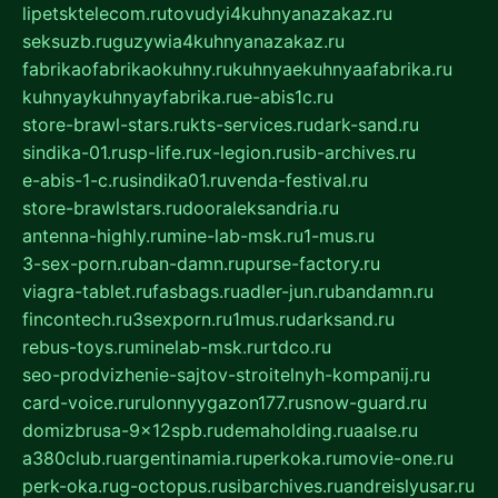
lipetsktelecom.ru
tovudyi4kuhnyanazakaz.ru
seksuzb.ru
guzywia4kuhnyanazakaz.ru
fabrikaofabrikaokuhny.ru
kuhnyaekuhnyaafabrika.ru
kuhnyaykuhnyayfabrika.ru
e-abis1c.ru
store-brawl-stars.ru
kts-services.ru
dark-sand.ru
sindika-01.ru
sp-life.ru
x-legion.ru
sib-archives.ru
e-abis-1-c.ru
sindika01.ru
venda-festival.ru
store-brawlstars.ru
dooraleksandria.ru
antenna-highly.ru
mine-lab-msk.ru
1-mus.ru
3-sex-porn.ru
ban-damn.ru
purse-factory.ru
viagra-tablet.ru
fasbags.ru
adler-jun.ru
bandamn.ru
fincontech.ru
3sexporn.ru
1mus.ru
darksand.ru
rebus-toys.ru
minelab-msk.ru
rtdco.ru
seo-prodvizhenie-sajtov-stroitelnyh-kompanij.ru
card-voice.ru
rulonnyygazon177.ru
snow-guard.ru
domizbrusa-9x12spb.ru
demaholding.ru
aalse.ru
a380club.ru
argentinamia.ru
perkoka.ru
movie-one.ru
perk-oka.ru
g-octopus.ru
sibarchives.ru
andreislyusar.ru