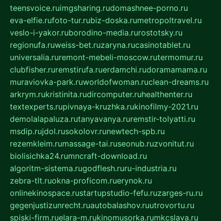
teensvoice.ru
imgsharing.ru
domashnee-porno.ru
eva-elfie.ru
foto-tur.ru
biz-doska.ru
metropoltravel.ru
veslo-i-yakor.ru
borodino-media.ru
rostotsky.ru
regionufa.ru
weiss-bet.ru
zaryna.ru
casinotablet.ru
universalia.ru
remont-mebeli-moscow.ru
termomur.ru
clubfisher.ru
remstirufa.ru
erdamchi.ru
doramamama.ru
muraviovka-park.ru
worldofwoman.ru
clean-dreams.ru
arkrym.ru
kristinita.ru
dircomputer.ru
healthenter.ru
textexperts.ru
pivnaya-kruzhka.ru
kinofilmy-2021.ru
demolalapaluza.ru
tanyavanya.ru
remstir-tolyatti.ru
msdip.ru
jdol.ru
sokolovr.ru
newtech-spb.ru
rezemkleim.ru
massage-tai.ru
seonub.ru
zvonitut.ru
biolisichka24.ru
mncraft-download.ru
algoritm-sistema.ru
godflesh.ru
ru-industria.ru
zebra-tlt.ru
okna-proficom.ru
erynok.ru
onlinekinospace.ru
startupstudio-fefu.ru
zarges-ru.ru
gegenjustizunrecht.ru
autobalashov.ru
utrovortu.ru
spiski-firm.ru
elara-m.ru
kinomusorka.ru
mkcslava.ru