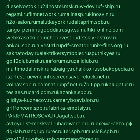
dieselvostok.ru
24hostel.msk.ru
w-dev.ru
f-ship.ru
regsmi.ru
filmnetwork.ru
malinasp.ru
kinosvin.ru
h2o-salon.ru
malutkayork.ru
deltaprim.spb.ru
tango-perm.ru
gooddir.ru
sgv.su
multiki-online.com
webkrasotki.com
cherinvest.ru
detskiy-ostrov.ru
ankou.spb.ru
alvesta1.ru
pdf-creator.ru
nix-files.org.ru
sakhatoday.ru
elektrikersymboler.ru
sputnikyes.ru
golf2club.msk.ru
aeforums.ru
zallclub.ru
multimodal.msk.ru
habaigry.ru
haikko.ru
sobakopedia.ru
isz-fest.ru
ewnc.info
screensaver-clock.net.ru
volnav.spb.ru
comnat.ru
npf.net.ru
7bit.pp.ru
kalugatur.ru
tesiaes.ru
card.com.ru
kazanka.spb.ru
gildiya-kuznecov.ru
kameryboavision.ru
griffoncom.spb.ru
fabrika-emotsiy.ru
PARK-MATROSOVA.RU
agat.spb.ru
avtoyurist-moskva1.ru
hardware.org.ru
схема-авто.рф
dg-lab.ru
angrup.ru
recruiter.spb.ru
music8.spb.ru
krsk124.ru
kubok.spb.ru
romanofforex.ru