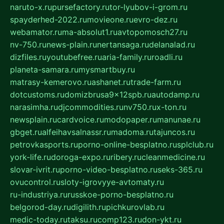
naruto-x.ru
pursefactory.ru
tor-lyubov-i-grom.ru
spayderhed-2022.ru
movieone.ru
evro-dez.ru
webamator.ru
ma-absolut1.ru
avtopomosch27.ru
nv-750.ru
news-plain.ru
nertansaga.ru
delanalad.ru
dizfiles.ru
youtubefree.ru
aria-family.ru
roadli.ru
planeta-samara.ru
mysmartbuy.ru
matrasy-kemerovo.ru
ashanet.ru
trade-farm.ru
dotcustoms.ru
domizbrusa9x12spb.ru
autodamp.ru
narasimha.ru
djcommodities.ru
nv750.ru
x-ton.ru
newsplain.ru
cardvoice.ru
modopaper.ru
manunae.ru
gbget.ru
alfeihavsalnassr.ru
madoma.ru
tajuncos.ru
petrovkasports.ru
porno-online-besplatno.ru
splclub.ru
york-life.ru
doroga-expo.ru
ribery.ru
cleanmedicine.ru
slovar-ivrit.ru
porno-video-besplatno.ru
seks-365.ru
ovucontrol.ru
sloty-igrovyye-avtomaty.ru
ru-industriya.ru
russkoe-porno-besplatno.ru
belgorod-day.ru
digilith.ru
pichkurovlab.ru
medic-today.ru
taksu.ru
comp123.ru
don-ykt.ru