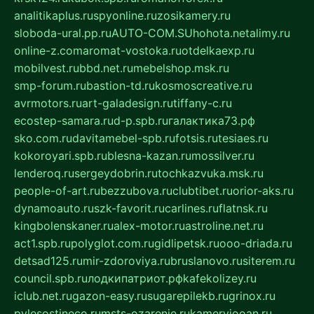
analitikaplus.ru
spyonline.ru
zosikamery.ru
sloboda-ural.pp.ru
AUTO-COM.SU
hohota.net
alimy.ru
online-z.com
aromat-vostoka.ru
otdelkaexp.ru
mobilvest.ru
bbd.net.ru
mebelshop.msk.ru
smp-forum.ru
bastion-td.ru
kosmoscreative.ru
avrmotors.ru
art-galadesign.ru
tiffany-c.ru
ecostep-samara.ru
d-p.spb.ru
галактика73.рф
sko.com.ru
davitamebel-spb.ru
fotsis.ru
tesiaes.ru
kokoroyari.spb.ru
blesna-kazan.ru
mossilver.ru
lenderoq.ru
sergeydobrin.ru
tochkazvuka.msk.ru
people-of-art.ru
bezzubova.ru
clubtibet.ru
orior-aks.ru
dynamoauto.ru
szk-favorit.ru
carlines.ru
flatnsk.ru
kingbolenskaner.ru
alex-motor.ru
astroline.net.ru
act1.spb.ru
polyglot.com.ru
gidlipetsk.ru
ooo-driada.ru
detsad125.ru
mir-zdoroviya.ru
bruslanovo.ru
siterem.ru
council.spb.ru
лодкипатриот.рф
kafekolizey.ru
iclub.net.ru
gazon-easy.ru
sugarepilekb.ru
grinox.ru
pylesostineco.ru
msts-ozarenie.ru
kameryjooan.ru