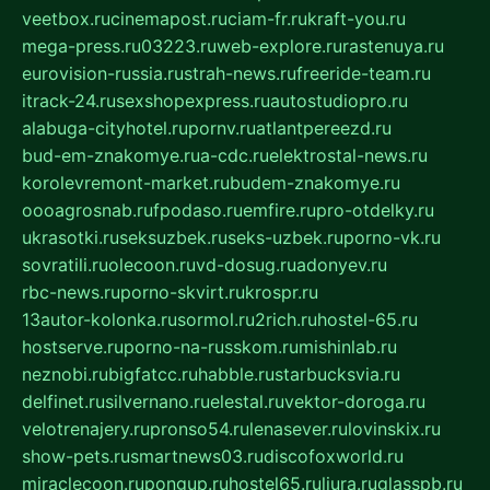
veetbox.ru
cinemapost.ru
ciam-fr.ru
kraft-you.ru
mega-press.ru
03223.ru
web-explore.ru
rastenuya.ru
eurovision-russia.ru
strah-news.ru
freeride-team.ru
itrack-24.ru
sexshopexpress.ru
autostudiopro.ru
alabuga-cityhotel.ru
pornv.ru
atlantpereezd.ru
bud-em-znakomye.ru
a-cdc.ru
elektrostal-news.ru
korolevremont-market.ru
budem-znakomye.ru
oooagrosnab.ru
fpodaso.ru
emfire.ru
pro-otdelky.ru
ukrasotki.ru
seksuzbek.ru
seks-uzbek.ru
porno-vk.ru
sovratili.ru
olecoon.ru
vd-dosug.ru
adonyev.ru
rbc-news.ru
porno-skvirt.ru
krospr.ru
13autor-kolonka.ru
sormol.ru
2rich.ru
hostel-65.ru
hostserve.ru
porno-na-russkom.ru
mishinlab.ru
neznobi.ru
bigfatcc.ru
habble.ru
starbucksvia.ru
delfinet.ru
silvernano.ru
elestal.ru
vektor-doroga.ru
velotrenajery.ru
pronso54.ru
lenasever.ru
lovinskix.ru
show-pets.ru
smartnews03.ru
discofoxworld.ru
miraclecoon.ru
pongup.ru
hostel65.ru
liura.ru
glasspb.ru