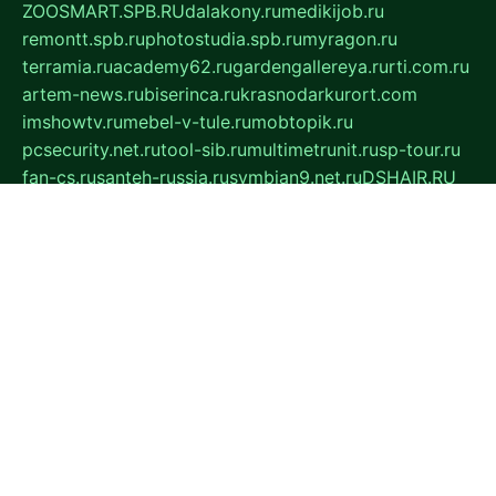
ZOOSMART.SPB.RU
dalakony.ru
medikijob.ru
remontt.spb.ru
photostudia.spb.ru
myragon.ru
terramia.ru
academy62.ru
gardengallereya.ru
rti.com.ru
artem-news.ru
biserinca.ru
krasnodarkurort.com
imshowtv.ru
mebel-v-tule.ru
mobtopik.ru
pcsecurity.net.ru
tool-sib.ru
multimetrunit.ru
sp-tour.ru
fan-cs.ru
santeh-russia.ru
symbian9.net.ru
DSHAIR.RU
tmmotors.spb.ru
xjocuricopii.com
musavtomat.msk.ru
obustrojdom.ru
sovetcik.ru
ybaranovskaya.ru
ppknews.ru
cult-alshei.ru
JAPANRUSSIA.RU
proekciyamebel.ru
imper-finans.ru
rim.org.ru
glamourai.ru
brassminus.ru
zabor-pro.ru
ftn.pp.ru
dorogoe58.ru
laimengpacker.ru
kuzova-zapchasti.ru
sageerp.ru
taxodrom.ru
dsrazvitie.ru
hardcity.net.ru
ratinghomegames.ru
topservice25.ru
gubernyan.ru
gtglasslined.ru
ii4.ru
tssport.spb.ru
andorra24.com
blackwallstreet.ru
oboimos.ru
optim-doors.com.ru
ikuch.ru
nycr.org.ru
npa21.ru
vremya-ch.spb.ru