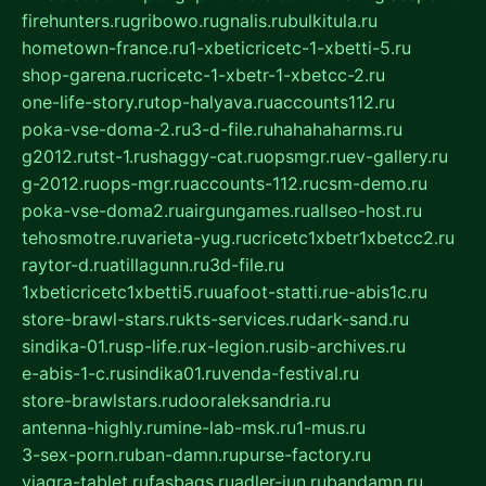
firehunters.ru
gribowo.ru
gnalis.ru
bulkitula.ru
hometown-france.ru
1-xbeticricetc-1-xbetti-5.ru
shop-garena.ru
cricetc-1-xbetr-1-xbetcc-2.ru
one-life-story.ru
top-halyava.ru
accounts112.ru
poka-vse-doma-2.ru
3-d-file.ru
hahahaharms.ru
g2012.ru
tst-1.ru
shaggy-cat.ru
opsmgr.ru
ev-gallery.ru
g-2012.ru
ops-mgr.ru
accounts-112.ru
csm-demo.ru
poka-vse-doma2.ru
airgungames.ru
allseo-host.ru
tehosmotre.ru
varieta-yug.ru
cricetc1xbetr1xbetcc2.ru
raytor-d.ru
atillagunn.ru
3d-file.ru
1xbeticricetc1xbetti5.ru
uafoot-statti.ru
e-abis1c.ru
store-brawl-stars.ru
kts-services.ru
dark-sand.ru
sindika-01.ru
sp-life.ru
x-legion.ru
sib-archives.ru
e-abis-1-c.ru
sindika01.ru
venda-festival.ru
store-brawlstars.ru
dooraleksandria.ru
antenna-highly.ru
mine-lab-msk.ru
1-mus.ru
3-sex-porn.ru
ban-damn.ru
purse-factory.ru
viagra-tablet.ru
fasbags.ru
adler-jun.ru
bandamn.ru