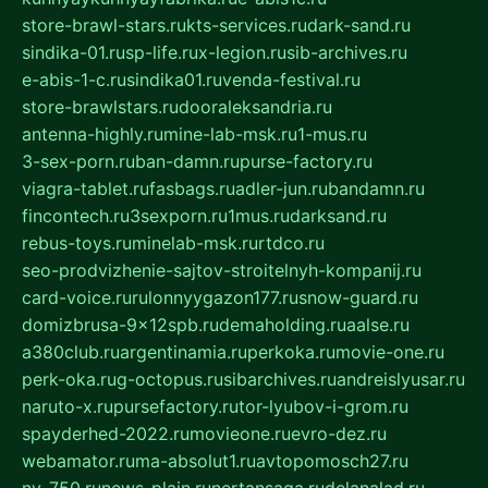
store-brawl-stars.ru
kts-services.ru
dark-sand.ru
sindika-01.ru
sp-life.ru
x-legion.ru
sib-archives.ru
e-abis-1-c.ru
sindika01.ru
venda-festival.ru
store-brawlstars.ru
dooraleksandria.ru
antenna-highly.ru
mine-lab-msk.ru
1-mus.ru
3-sex-porn.ru
ban-damn.ru
purse-factory.ru
viagra-tablet.ru
fasbags.ru
adler-jun.ru
bandamn.ru
fincontech.ru
3sexporn.ru
1mus.ru
darksand.ru
rebus-toys.ru
minelab-msk.ru
rtdco.ru
seo-prodvizhenie-sajtov-stroitelnyh-kompanij.ru
card-voice.ru
rulonnyygazon177.ru
snow-guard.ru
domizbrusa-9x12spb.ru
demaholding.ru
aalse.ru
a380club.ru
argentinamia.ru
perkoka.ru
movie-one.ru
perk-oka.ru
g-octopus.ru
sibarchives.ru
andreislyusar.ru
naruto-x.ru
pursefactory.ru
tor-lyubov-i-grom.ru
spayderhed-2022.ru
movieone.ru
evro-dez.ru
webamator.ru
ma-absolut1.ru
avtopomosch27.ru