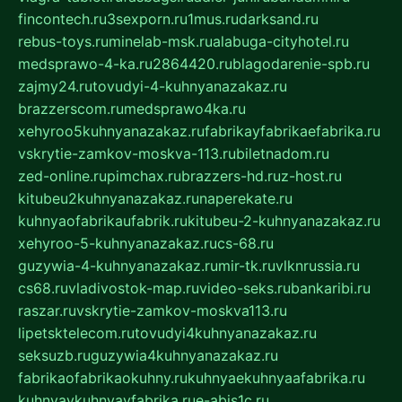
fincontech.ru
3sexporn.ru
1mus.ru
darksand.ru
rebus-toys.ru
minelab-msk.ru
alabuga-cityhotel.ru
medsprawo-4-ka.ru
2864420.ru
blagodarenie-spb.ru
zajmy24.ru
tovudyi-4-kuhnyanazakaz.ru
brazzerscom.ru
medsprawo4ka.ru
xehyroo5kuhnyanazakaz.ru
fabrikayfabrikaefabrika.ru
vskrytie-zamkov-moskva-113.ru
biletnadom.ru
zed-online.ru
pimchax.ru
brazzers-hd.ru
z-host.ru
kitubeu2kuhnyanazakaz.ru
naperekate.ru
kuhnyaofabrikaufabrik.ru
kitubeu-2-kuhnyanazakaz.ru
xehyroo-5-kuhnyanazakaz.ru
cs-68.ru
guzywia-4-kuhnyanazakaz.ru
mir-tk.ru
vlknrussia.ru
cs68.ru
vladivostok-map.ru
video-seks.ru
bankaribi.ru
raszar.ru
vskrytie-zamkov-moskva113.ru
lipetsktelecom.ru
tovudyi4kuhnyanazakaz.ru
seksuzb.ru
guzywia4kuhnyanazakaz.ru
fabrikaofabrikaokuhny.ru
kuhnyaekuhnyaafabrika.ru
kuhnyaykuhnyayfabrika.ru
e-abis1c.ru