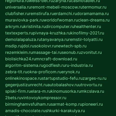
regionufa.ru
weiss-bet.ru
zaryna.ru
casinotablet.ru
universalia.ru
remont-mebeli-moscow.ru
termomur.ru
clubfisher.ru
remstirufa.ru
erdamchi.ru
doramamama.ru
muraviovka-park.ru
worldofwoman.ru
clean-dreams.ru
arkrym.ru
kristinita.ru
dircomputer.ru
healthenter.ru
textexperts.ru
pivnaya-kruzhka.ru
kinofilmy-2021.ru
demolalapaluza.ru
tanyavanya.ru
remstir-tolyatti.ru
msdip.ru
jdol.ru
sokolovr.ru
newtech-spb.ru
rezemkleim.ru
massage-tai.ru
seonub.ru
zvonitut.ru
biolisichka24.ru
mncraft-download.ru
algoritm-sistema.ru
godflesh.ru
ru-industria.ru
zebra-tlt.ru
okna-proficom.ru
erynok.ru
onlinekinospace.ru
startupstudio-fefu.ru
zarges-ru.ru
gegenjustizunrecht.ru
autobalashov.ru
utrovortu.ru
spiski-firm.ru
elara-m.ru
kinomusorka.ru
mkcslava.ru
2bets.ru
vintovoykompressor.ru
birminghamvsfulham.ru
sarmat-komp.ru
pioneeri.ru
amadis-chocolate.ru
shkurki-karakulya.ru