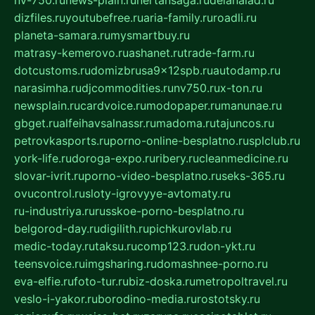
nv-750.ru
news-plain.ru
nertansaga.ru
delanalad.ru
dizfiles.ru
youtubefree.ru
aria-family.ru
roadli.ru
planeta-samara.ru
mysmartbuy.ru
matrasy-kemerovo.ru
ashanet.ru
trade-farm.ru
dotcustoms.ru
domizbrusa9x12spb.ru
autodamp.ru
narasimha.ru
djcommodities.ru
nv750.ru
x-ton.ru
newsplain.ru
cardvoice.ru
modopaper.ru
manunae.ru
gbget.ru
alfeihavsalnassr.ru
madoma.ru
tajuncos.ru
petrovkasports.ru
porno-online-besplatno.ru
splclub.ru
york-life.ru
doroga-expo.ru
ribery.ru
cleanmedicine.ru
slovar-ivrit.ru
porno-video-besplatno.ru
seks-365.ru
ovucontrol.ru
sloty-igrovyye-avtomaty.ru
ru-industriya.ru
russkoe-porno-besplatno.ru
belgorod-day.ru
digilith.ru
pichkurovlab.ru
medic-today.ru
taksu.ru
comp123.ru
don-ykt.ru
teensvoice.ru
imgsharing.ru
domashnee-porno.ru
eva-elfie.ru
foto-tur.ru
biz-doska.ru
metropoltravel.ru
veslo-i-yakor.ru
borodino-media.ru
rostotsky.ru