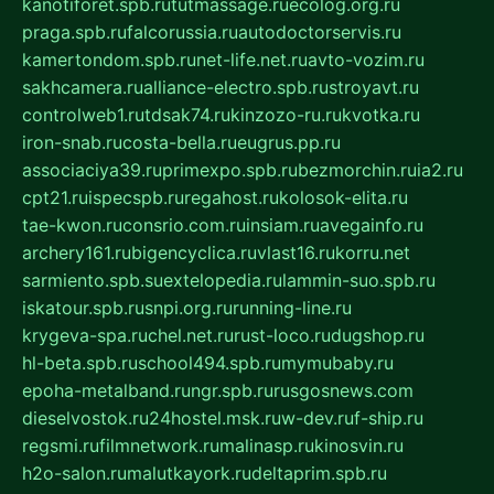
kanotiforet.spb.ru
tutmassage.ru
ecolog.org.ru
praga.spb.ru
falcorussia.ru
autodoctorservis.ru
kamertondom.spb.ru
net-life.net.ru
avto-vozim.ru
sakhcamera.ru
alliance-electro.spb.ru
stroyavt.ru
controlweb1.ru
tdsak74.ru
kinzozo-ru.ru
kvotka.ru
iron-snab.ru
costa-bella.ru
eugrus.pp.ru
associaciya39.ru
primexpo.spb.ru
bezmorchin.ru
ia2.ru
cpt21.ru
ispecspb.ru
regahost.ru
kolosok-elita.ru
tae-kwon.ru
consrio.com.ru
insiam.ru
avegainfo.ru
archery161.ru
bigencyclica.ru
vlast16.ru
korru.net
sarmiento.spb.su
extelopedia.ru
lammin-suo.spb.ru
iskatour.spb.ru
snpi.org.ru
running-line.ru
krygeva-spa.ru
chel.net.ru
rust-loco.ru
dugshop.ru
hl-beta.spb.ru
school494.spb.ru
mymubaby.ru
epoha-metalband.ru
ngr.spb.ru
rusgosnews.com
dieselvostok.ru
24hostel.msk.ru
w-dev.ru
f-ship.ru
regsmi.ru
filmnetwork.ru
malinasp.ru
kinosvin.ru
h2o-salon.ru
malutkayork.ru
deltaprim.spb.ru