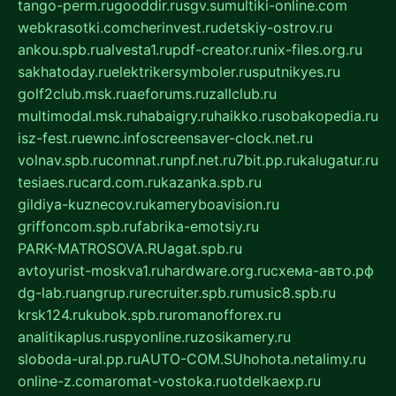
tango-perm.ru
gooddir.ru
sgv.su
multiki-online.com
webkrasotki.com
cherinvest.ru
detskiy-ostrov.ru
ankou.spb.ru
alvesta1.ru
pdf-creator.ru
nix-files.org.ru
sakhatoday.ru
elektrikersymboler.ru
sputnikyes.ru
golf2club.msk.ru
aeforums.ru
zallclub.ru
multimodal.msk.ru
habaigry.ru
haikko.ru
sobakopedia.ru
isz-fest.ru
ewnc.info
screensaver-clock.net.ru
volnav.spb.ru
comnat.ru
npf.net.ru
7bit.pp.ru
kalugatur.ru
tesiaes.ru
card.com.ru
kazanka.spb.ru
gildiya-kuznecov.ru
kameryboavision.ru
griffoncom.spb.ru
fabrika-emotsiy.ru
PARK-MATROSOVA.RU
agat.spb.ru
avtoyurist-moskva1.ru
hardware.org.ru
схема-авто.рф
dg-lab.ru
angrup.ru
recruiter.spb.ru
music8.spb.ru
krsk124.ru
kubok.spb.ru
romanofforex.ru
analitikaplus.ru
spyonline.ru
zosikamery.ru
sloboda-ural.pp.ru
AUTO-COM.SU
hohota.net
alimy.ru
online-z.com
aromat-vostoka.ru
otdelkaexp.ru