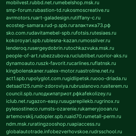
mobilvest.ru
bbd.net.ru
mebelshop.msk.ru
smp-forum.ru
bastion-td.ru
kosmoscreative.ru
avrmotors.ru
art-galadesign.ru
tiffany-c.ru
ecostep-samara.ru
d-p.spb.ru
галактика73.рф
sko.com.ru
davitamebel-spb.ru
fotsis.ru
tesiaes.ru
kokoroyari.spb.ru
blesna-kazan.ru
mossilver.ru
lenderoq.ru
sergeydobrin.ru
tochkazvuka.msk.ru
people-of-art.ru
bezzubova.ru
clubtibet.ru
orior-aks.ru
dynamoauto.ru
szk-favorit.ru
carlines.ru
flatnsk.ru
kingbolenskaner.ru
alex-motor.ru
astroline.net.ru
act1.spb.ru
polyglot.com.ru
gidlipetsk.ru
ooo-driada.ru
detsad125.ru
mir-zdoroviya.ru
bruslanovo.ru
siterem.ru
council.spb.ru
лодкипатриот.рф
kafekolizey.ru
iclub.net.ru
gazon-easy.ru
sugarepilekb.ru
grinox.ru
pylesostineco.ru
msts-ozarenie.ru
kameryjooan.ru
artemovskij.ru
dopler.spb.ru
aid70.ru
metall-perm.ru
ndm.msk.ru
ratingzooshop.ru
apiaccess.ru
globalautotrade.info
bezverhovskoe.ru
drsschool.ru