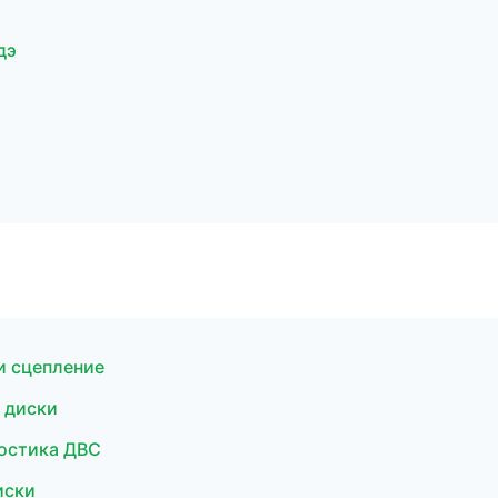
дэ
и сцепление
 диски
ностика ДВС
иски