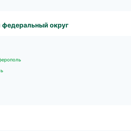
 федеральный округ
ферополь
ль