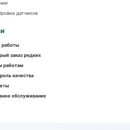
ния
ибровка датчиков
ми
е работы
рый заказ редких
м работам
роль качества
меты
вное обслуживание