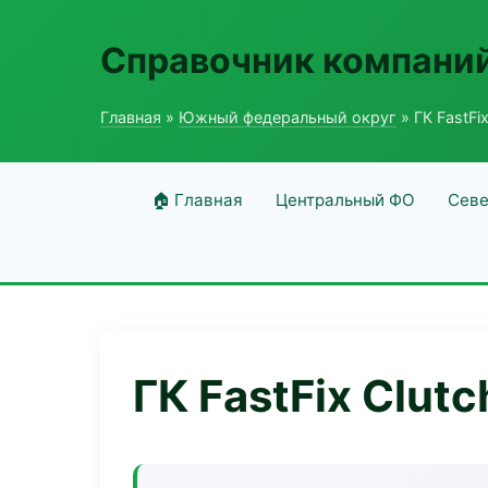
Справочник компаний
Главная
»
Южный федеральный округ
» ГК FastFix
🏠 Главная
Центральный ФО
Севе
ГК FastFix Clutc