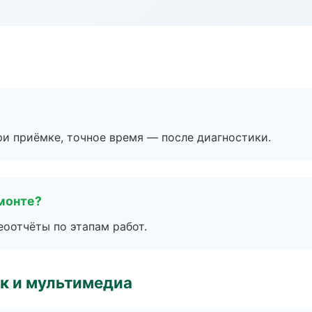
и приёмке, точное время — после диагностики.
монте?
еоотчёты по этапам работ.
к и мультимедиа