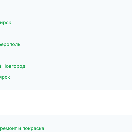
бирск
ферополь
а
й Новгород
ярск
 ремонт и покраска