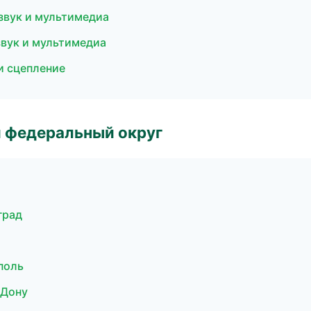
звук и мультимедиа
звук и мультимедиа
и сцепление
 федеральный округ
град
поль
-Дону