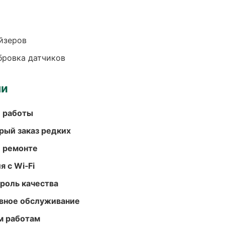
йзеров
ибровка датчиков
ми
е работы
рый заказ редких
и ремонте
 с Wi‑Fi
роль качества
вное обслуживание
м работам