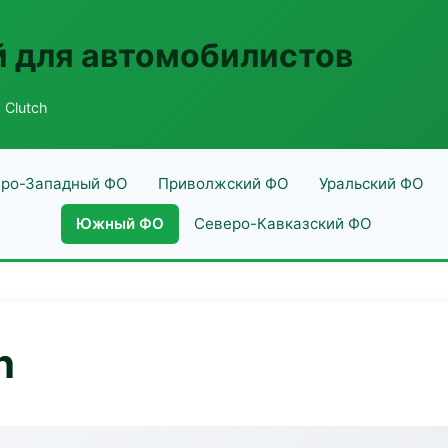
 для автомобилистов
 Clutch
ро-Западный ФО
Приволжский ФО
Уральский ФО
Южный ФО
Северо-Кавказский ФО
h