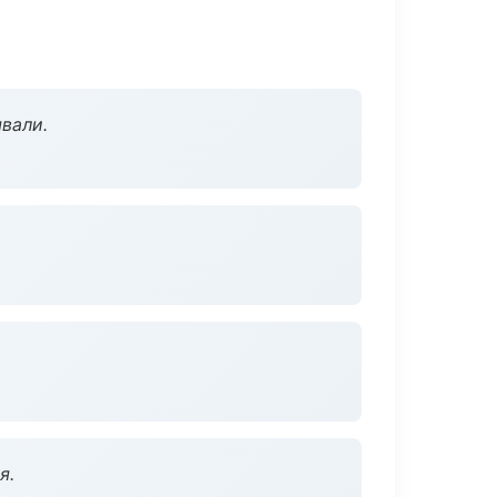
вали.
я.