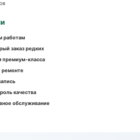
ов
ми
м работам
рый заказ редких
м премиум-класса
и ремонте
запись
роль качества
вное обслуживание