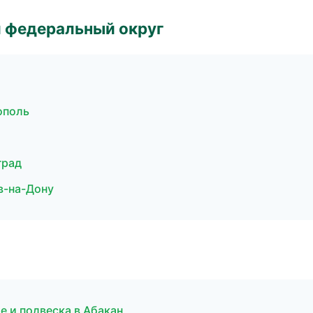
 федеральный округ
ополь
град
в-на-Дону
е и подвеска в Абакан