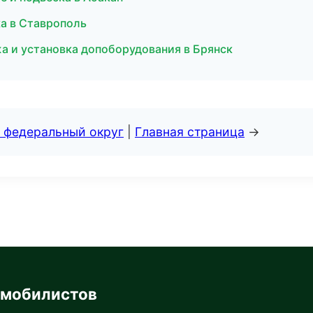
ка в Ставрополь
а и установка допоборудования в Брянск
 федеральный округ
|
Главная страница
→
омобилистов