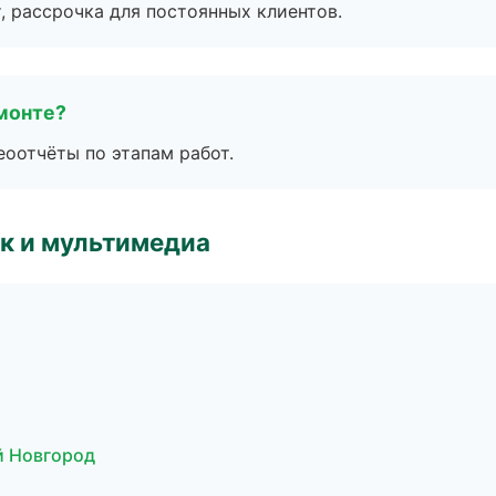
, рассрочка для постоянных клиентов.
монте?
еоотчёты по этапам работ.
к и мультимедиа
й Новгород