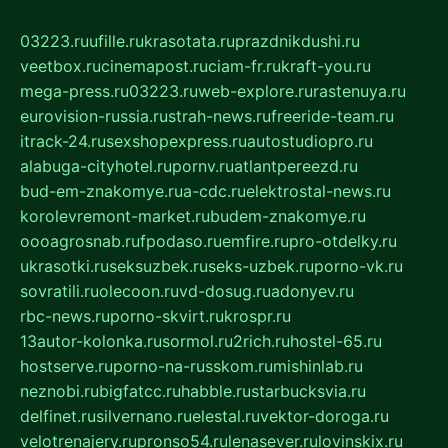
03223.ru
ufille.ru
krasotata.ru
prazdnikdushi.ru
veetbox.ru
cinemapost.ru
ciam-fr.ru
kraft-you.ru
mega-press.ru
03223.ru
web-explore.ru
rastenuya.ru
eurovision-russia.ru
strah-news.ru
freeride-team.ru
itrack-24.ru
sexshopexpress.ru
autostudiopro.ru
alabuga-cityhotel.ru
pornv.ru
atlantpereezd.ru
bud-em-znakomye.ru
a-cdc.ru
elektrostal-news.ru
korolevremont-market.ru
budem-znakomye.ru
oooagrosnab.ru
fpodaso.ru
emfire.ru
pro-otdelky.ru
ukrasotki.ru
seksuzbek.ru
seks-uzbek.ru
porno-vk.ru
sovratili.ru
olecoon.ru
vd-dosug.ru
adonyev.ru
rbc-news.ru
porno-skvirt.ru
krospr.ru
13autor-kolonka.ru
sormol.ru
2rich.ru
hostel-65.ru
hostserve.ru
porno-na-russkom.ru
mishinlab.ru
neznobi.ru
bigfatcc.ru
habble.ru
starbucksvia.ru
delfinet.ru
silvernano.ru
elestal.ru
vektor-doroga.ru
velotrenajery.ru
pronso54.ru
lenasever.ru
lovinskix.ru