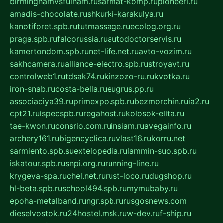
birminghamvsfulham.ru
sarmat-komp.ru
pioneeri.ru
amadis-chocolate.ru
shkurki-karakulya.ru
kanotiforet.spb.ru
tutmassage.ru
ecolog.org.ru
praga.spb.ru
falcorussia.ru
autodoctorservis.ru
kamertondom.spb.ru
net-life.net.ru
avto-vozim.ru
sakhcamera.ru
alliance-electro.spb.ru
stroyavt.ru
controlweb1.ru
tdsak74.ru
kinzozo-ru.ru
kvotka.ru
iron-snab.ru
costa-bella.ru
eugrus.pp.ru
associaciya39.ru
primexpo.spb.ru
bezmorchin.ru
ia2.ru
cpt21.ru
ispecspb.ru
regahost.ru
kolosok-elita.ru
tae-kwon.ru
consrio.com.ru
insiam.ru
avegainfo.ru
archery161.ru
bigencyclica.ru
vlast16.ru
korru.net
sarmiento.spb.su
extelopedia.ru
lammin-suo.spb.ru
iskatour.spb.ru
snpi.org.ru
running-line.ru
krygeva-spa.ru
chel.net.ru
rust-loco.ru
dugshop.ru
hl-beta.spb.ru
school494.spb.ru
mymubaby.ru
epoha-metalband.ru
ngr.spb.ru
rusgosnews.com
dieselvostok.ru
24hostel.msk.ru
w-dev.ru
f-ship.ru