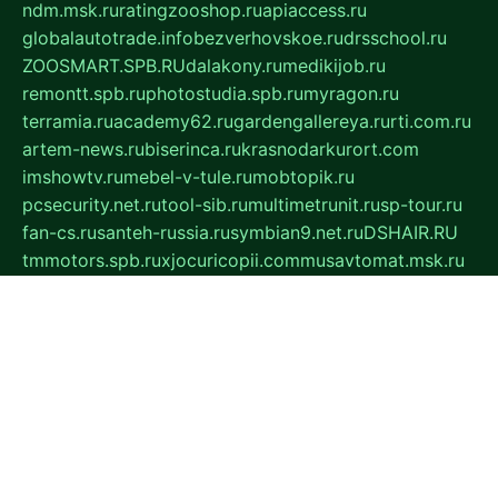
ndm.msk.ru
ratingzooshop.ru
apiaccess.ru
globalautotrade.info
bezverhovskoe.ru
drsschool.ru
ZOOSMART.SPB.RU
dalakony.ru
medikijob.ru
remontt.spb.ru
photostudia.spb.ru
myragon.ru
terramia.ru
academy62.ru
gardengallereya.ru
rti.com.ru
artem-news.ru
biserinca.ru
krasnodarkurort.com
imshowtv.ru
mebel-v-tule.ru
mobtopik.ru
pcsecurity.net.ru
tool-sib.ru
multimetrunit.ru
sp-tour.ru
fan-cs.ru
santeh-russia.ru
symbian9.net.ru
DSHAIR.RU
tmmotors.spb.ru
xjocuricopii.com
musavtomat.msk.ru
obustrojdom.ru
sovetcik.ru
ybaranovskaya.ru
ppknews.ru
cult-alshei.ru
JAPANRUSSIA.RU
proekciyamebel.ru
imper-finans.ru
rim.org.ru
glamourai.ru
brassminus.ru
zabor-pro.ru
ftn.pp.ru
dorogoe58.ru
laimengpacker.ru
kuzova-zapchasti.ru
sageerp.ru
taxodrom.ru
dsrazvitie.ru
hardcity.net.ru
ratinghomegames.ru
topservice25.ru
gubernyan.ru
gtglasslined.ru
ii4.ru
tssport.spb.ru
andorra24.com