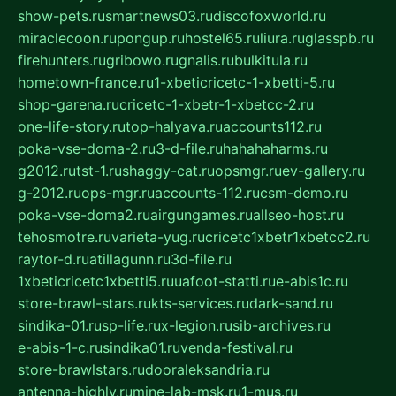
show-pets.ru
smartnews03.ru
discofoxworld.ru
miraclecoon.ru
pongup.ru
hostel65.ru
liura.ru
glasspb.ru
firehunters.ru
gribowo.ru
gnalis.ru
bulkitula.ru
hometown-france.ru
1-xbeticricetc-1-xbetti-5.ru
shop-garena.ru
cricetc-1-xbetr-1-xbetcc-2.ru
one-life-story.ru
top-halyava.ru
accounts112.ru
poka-vse-doma-2.ru
3-d-file.ru
hahahaharms.ru
g2012.ru
tst-1.ru
shaggy-cat.ru
opsmgr.ru
ev-gallery.ru
g-2012.ru
ops-mgr.ru
accounts-112.ru
csm-demo.ru
poka-vse-doma2.ru
airgungames.ru
allseo-host.ru
tehosmotre.ru
varieta-yug.ru
cricetc1xbetr1xbetcc2.ru
raytor-d.ru
atillagunn.ru
3d-file.ru
1xbeticricetc1xbetti5.ru
uafoot-statti.ru
e-abis1c.ru
store-brawl-stars.ru
kts-services.ru
dark-sand.ru
sindika-01.ru
sp-life.ru
x-legion.ru
sib-archives.ru
e-abis-1-c.ru
sindika01.ru
venda-festival.ru
store-brawlstars.ru
dooraleksandria.ru
antenna-highly.ru
mine-lab-msk.ru
1-mus.ru