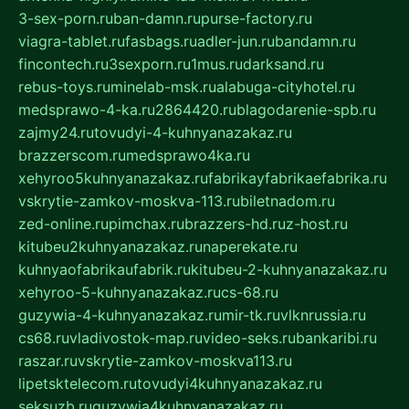
3-sex-porn.ru
ban-damn.ru
purse-factory.ru
viagra-tablet.ru
fasbags.ru
adler-jun.ru
bandamn.ru
fincontech.ru
3sexporn.ru
1mus.ru
darksand.ru
rebus-toys.ru
minelab-msk.ru
alabuga-cityhotel.ru
medsprawo-4-ka.ru
2864420.ru
blagodarenie-spb.ru
zajmy24.ru
tovudyi-4-kuhnyanazakaz.ru
brazzerscom.ru
medsprawo4ka.ru
xehyroo5kuhnyanazakaz.ru
fabrikayfabrikaefabrika.ru
vskrytie-zamkov-moskva-113.ru
biletnadom.ru
zed-online.ru
pimchax.ru
brazzers-hd.ru
z-host.ru
kitubeu2kuhnyanazakaz.ru
naperekate.ru
kuhnyaofabrikaufabrik.ru
kitubeu-2-kuhnyanazakaz.ru
xehyroo-5-kuhnyanazakaz.ru
cs-68.ru
guzywia-4-kuhnyanazakaz.ru
mir-tk.ru
vlknrussia.ru
cs68.ru
vladivostok-map.ru
video-seks.ru
bankaribi.ru
raszar.ru
vskrytie-zamkov-moskva113.ru
lipetsktelecom.ru
tovudyi4kuhnyanazakaz.ru
seksuzb.ru
guzywia4kuhnyanazakaz.ru