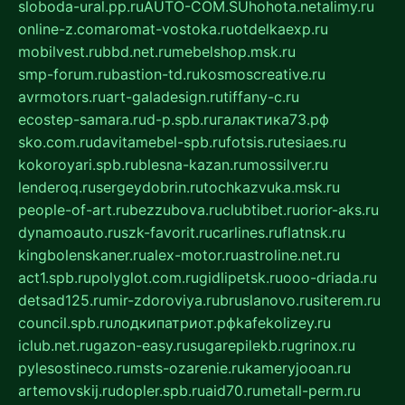
sloboda-ural.pp.ru
AUTO-COM.SU
hohota.net
alimy.ru
online-z.com
aromat-vostoka.ru
otdelkaexp.ru
mobilvest.ru
bbd.net.ru
mebelshop.msk.ru
smp-forum.ru
bastion-td.ru
kosmoscreative.ru
avrmotors.ru
art-galadesign.ru
tiffany-c.ru
ecostep-samara.ru
d-p.spb.ru
галактика73.рф
sko.com.ru
davitamebel-spb.ru
fotsis.ru
tesiaes.ru
kokoroyari.spb.ru
blesna-kazan.ru
mossilver.ru
lenderoq.ru
sergeydobrin.ru
tochkazvuka.msk.ru
people-of-art.ru
bezzubova.ru
clubtibet.ru
orior-aks.ru
dynamoauto.ru
szk-favorit.ru
carlines.ru
flatnsk.ru
kingbolenskaner.ru
alex-motor.ru
astroline.net.ru
act1.spb.ru
polyglot.com.ru
gidlipetsk.ru
ooo-driada.ru
detsad125.ru
mir-zdoroviya.ru
bruslanovo.ru
siterem.ru
council.spb.ru
лодкипатриот.рф
kafekolizey.ru
iclub.net.ru
gazon-easy.ru
sugarepilekb.ru
grinox.ru
pylesostineco.ru
msts-ozarenie.ru
kameryjooan.ru
artemovskij.ru
dopler.spb.ru
aid70.ru
metall-perm.ru