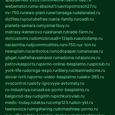
webamator.ru
ma-absolut1.ru
avtopomosch27.ru
nv-750.ru
news-plain.ru
nertansaga.ru
delanalad.ru
dizfiles.ru
youtubefree.ru
aria-family.ru
roadli.ru
planeta-samara.ru
mysmartbuy.ru
matrasy-kemerovo.ru
ashanet.ru
trade-farm.ru
dotcustoms.ru
domizbrusa9x12spb.ru
autodamp.ru
narasimha.ru
djcommodities.ru
nv750.ru
x-ton.ru
newsplain.ru
cardvoice.ru
modopaper.ru
manunae.ru
gbget.ru
alfeihavsalnassr.ru
madoma.ru
tajuncos.ru
petrovkasports.ru
porno-online-besplatno.ru
splclub.ru
york-life.ru
doroga-expo.ru
ribery.ru
cleanmedicine.ru
slovar-ivrit.ru
porno-video-besplatno.ru
seks-365.ru
ovucontrol.ru
sloty-igrovyye-avtomaty.ru
ru-industriya.ru
russkoe-porno-besplatno.ru
belgorod-day.ru
digilith.ru
pichkurovlab.ru
medic-today.ru
taksu.ru
comp123.ru
don-ykt.ru
teensvoice.ru
imgsharing.ru
domashnee-porno.ru