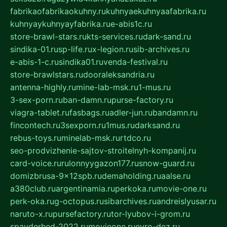
fabrikaofabrikaokuhny.ru
kuhnyaekuhnyaafabrika.ru
kuhnyaykuhnyayfabrika.ru
e-abis1c.ru
store-brawl-stars.ru
kts-services.ru
dark-sand.ru
sindika-01.ru
sp-life.ru
x-legion.ru
sib-archives.ru
e-abis-1-c.ru
sindika01.ru
venda-festival.ru
store-brawlstars.ru
dooraleksandria.ru
antenna-highly.ru
mine-lab-msk.ru
1-mus.ru
3-sex-porn.ru
ban-damn.ru
purse-factory.ru
viagra-tablet.ru
fasbags.ru
adler-jun.ru
bandamn.ru
fincontech.ru
3sexporn.ru
1mus.ru
darksand.ru
rebus-toys.ru
minelab-msk.ru
rtdco.ru
seo-prodvizhenie-sajtov-stroitelnyh-kompanij.ru
card-voice.ru
rulonnyygazon177.ru
snow-guard.ru
domizbrusa-9x12spb.ru
demaholding.ru
aalse.ru
a380club.ru
argentinamia.ru
perkoka.ru
movie-one.ru
perk-oka.ru
g-octopus.ru
sibarchives.ru
andreislyusar.ru
naruto-x.ru
pursefactory.ru
tor-lyubov-i-grom.ru
spayderhed-2022.ru
movieone.ru
evro-dez.ru