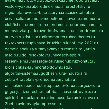
eva-elfie.ru
foto-tur.ru
biz-doska.ru
metropoltravel.ru
veslo-i-yakor.ru
borodino-media.ru
rostotsky.ru
regionufa.ru
weiss-bet.ru
zaryna.ru
casinotablet.ru
universalia.ru
remont-mebeli-moscow.ru
termomur.ru
clubfisher.ru
remstirufa.ru
erdamchi.ru
doramamama.ru
muraviovka-park.ru
worldofwoman.ru
clean-dreams.ru
arkrym.ru
kristinita.ru
dircomputer.ru
healthenter.ru
textexperts.ru
pivnaya-kruzhka.ru
kinofilmy-2021.ru
demolalapaluza.ru
tanyavanya.ru
remstir-tolyatti.ru
msdip.ru
jdol.ru
sokolovr.ru
newtech-spb.ru
rezemkleim.ru
massage-tai.ru
seonub.ru
zvonitut.ru
biolisichka24.ru
mncraft-download.ru
algoritm-sistema.ru
godflesh.ru
ru-industria.ru
zebra-tlt.ru
okna-proficom.ru
erynok.ru
onlinekinospace.ru
startupstudio-fefu.ru
zarges-ru.ru
gegenjustizunrecht.ru
autobalashov.ru
utrovortu.ru
spiski-firm.ru
elara-m.ru
kinomusorka.ru
mkcslava.ru
2bets.ru
vintovoykompressor.ru