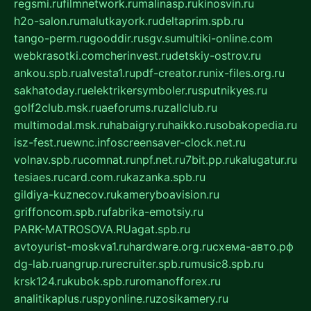
regsmi.ru
filmnetwork.ru
malinasp.ru
kinosvin.ru
h2o-salon.ru
malutkayork.ru
deltaprim.spb.ru
tango-perm.ru
gooddir.ru
sgv.su
multiki-online.com
webkrasotki.com
cherinvest.ru
detskiy-ostrov.ru
ankou.spb.ru
alvesta1.ru
pdf-creator.ru
nix-files.org.ru
sakhatoday.ru
elektrikersymboler.ru
sputnikyes.ru
golf2club.msk.ru
aeforums.ru
zallclub.ru
multimodal.msk.ru
habaigry.ru
haikko.ru
sobakopedia.ru
isz-fest.ru
ewnc.info
screensaver-clock.net.ru
volnav.spb.ru
comnat.ru
npf.net.ru
7bit.pp.ru
kalugatur.ru
tesiaes.ru
card.com.ru
kazanka.spb.ru
gildiya-kuznecov.ru
kameryboavision.ru
griffoncom.spb.ru
fabrika-emotsiy.ru
PARK-MATROSOVA.RU
agat.spb.ru
avtoyurist-moskva1.ru
hardware.org.ru
схема-авто.рф
dg-lab.ru
angrup.ru
recruiter.spb.ru
music8.spb.ru
krsk124.ru
kubok.spb.ru
romanofforex.ru
analitikaplus.ru
spyonline.ru
zosikamery.ru