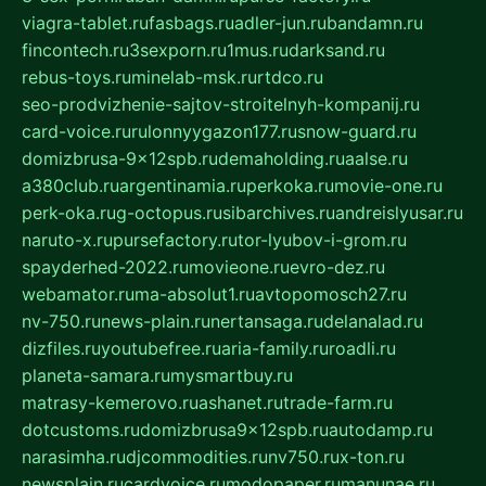
viagra-tablet.ru
fasbags.ru
adler-jun.ru
bandamn.ru
fincontech.ru
3sexporn.ru
1mus.ru
darksand.ru
rebus-toys.ru
minelab-msk.ru
rtdco.ru
seo-prodvizhenie-sajtov-stroitelnyh-kompanij.ru
card-voice.ru
rulonnyygazon177.ru
snow-guard.ru
domizbrusa-9x12spb.ru
demaholding.ru
aalse.ru
a380club.ru
argentinamia.ru
perkoka.ru
movie-one.ru
perk-oka.ru
g-octopus.ru
sibarchives.ru
andreislyusar.ru
naruto-x.ru
pursefactory.ru
tor-lyubov-i-grom.ru
spayderhed-2022.ru
movieone.ru
evro-dez.ru
webamator.ru
ma-absolut1.ru
avtopomosch27.ru
nv-750.ru
news-plain.ru
nertansaga.ru
delanalad.ru
dizfiles.ru
youtubefree.ru
aria-family.ru
roadli.ru
planeta-samara.ru
mysmartbuy.ru
matrasy-kemerovo.ru
ashanet.ru
trade-farm.ru
dotcustoms.ru
domizbrusa9x12spb.ru
autodamp.ru
narasimha.ru
djcommodities.ru
nv750.ru
x-ton.ru
newsplain.ru
cardvoice.ru
modopaper.ru
manunae.ru