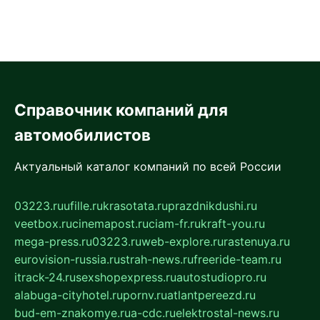
Справочник компаний для
автомобилистов
Актуальный каталог компаний по всей России
03223.ru
ufille.ru
krasotata.ru
prazdnikdushi.ru
veetbox.ru
cinemapost.ru
ciam-fr.ru
kraft-you.ru
mega-press.ru
03223.ru
web-explore.ru
rastenuya.ru
eurovision-russia.ru
strah-news.ru
freeride-team.ru
itrack-24.ru
sexshopexpress.ru
autostudiopro.ru
alabuga-cityhotel.ru
pornv.ru
atlantpereezd.ru
bud-em-znakomye.ru
a-cdc.ru
elektrostal-news.ru