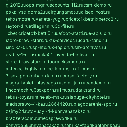
g-2012.ru
ops-mgr.ru
accounts-112.ru
csm-demo.ru
poka-vse-doma2.ru
airgungames.ru
allseo-host.ru
tehosmotre.ru
varieta-yug.ru
cricetc1xbetr1xbetcc2.ru
raytor-d.ru
atillagunn.ru
3d-file.ru
1xbeticricetc1xbetti5.ru
uafoot-statti.ru
e-abis1c.ru
store-brawl-stars.ru
kts-services.ru
dark-sand.ru
sindika-01.ru
sp-life.ru
x-legion.ru
sib-archives.ru
e-abis-1-c.ru
sindika01.ru
venda-festival.ru
store-brawlstars.ru
dooraleksandria.ru
antenna-highly.ru
mine-lab-msk.ru
1-mus.ru
3-sex-porn.ru
ban-damn.ru
purse-factory.ru
viagra-tablet.ru
fasbags.ru
adler-jun.ru
bandamn.ru
fincontech.ru
3sexporn.ru
1mus.ru
darksand.ru
rebus-toys.ru
minelab-msk.ru
alabuga-cityhotel.ru
medsprawo-4-ka.ru
2864420.ru
blagodarenie-spb.ru
zajmy24.ru
tovudyi-4-kuhnyanazakaz.ru
brazzerscom.ru
medsprawo4ka.ru
xehyroo5kuhnyanazakaz.ru
fabrikayfabrikaefabrika.ru