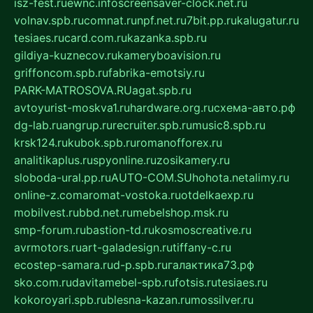
isz-fest.ru
ewnc.info
screensaver-clock.net.ru
volnav.spb.ru
comnat.ru
npf.net.ru
7bit.pp.ru
kalugatur.ru
tesiaes.ru
card.com.ru
kazanka.spb.ru
gildiya-kuznecov.ru
kameryboavision.ru
griffoncom.spb.ru
fabrika-emotsiy.ru
PARK-MATROSOVA.RU
agat.spb.ru
avtoyurist-moskva1.ru
hardware.org.ru
схема-авто.рф
dg-lab.ru
angrup.ru
recruiter.spb.ru
music8.spb.ru
krsk124.ru
kubok.spb.ru
romanofforex.ru
analitikaplus.ru
spyonline.ru
zosikamery.ru
sloboda-ural.pp.ru
AUTO-COM.SU
hohota.net
alimy.ru
online-z.com
aromat-vostoka.ru
otdelkaexp.ru
mobilvest.ru
bbd.net.ru
mebelshop.msk.ru
smp-forum.ru
bastion-td.ru
kosmoscreative.ru
avrmotors.ru
art-galadesign.ru
tiffany-c.ru
ecostep-samara.ru
d-p.spb.ru
галактика73.рф
sko.com.ru
davitamebel-spb.ru
fotsis.ru
tesiaes.ru
kokoroyari.spb.ru
blesna-kazan.ru
mossilver.ru