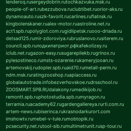
lenderoq.ru
sergeydobrin.ru
tochkazvuka.msk.ru
people-of-art.ru
bezzubova.ru
clubtibet.ru
orior-aks.ru
dynamoauto.ru
szk-favorit.ru
carlines.ru
flatnsk.ru
kingbolenskaner.ru
alex-motor.ru
astroline.net.ru
act1.spb.ru
polyglot.com.ru
gidlipetsk.ru
ooo-driada.ru
detsad125.ru
mir-zdoroviya.ru
bruslanovo.ru
siterem.ru
council.spb.ru
лодкипатриот.рф
kafekolizey.ru
iclub.net.ru
gazon-easy.ru
sugarepilekb.ru
grinox.ru
pylesostineco.ru
msts-ozarenie.ru
kameryjooan.ru
artemovskij.ru
dopler.spb.ru
aid70.ru
metall-perm.ru
ndm.msk.ru
ratingzooshop.ru
apiaccess.ru
globalautotrade.info
bezverhovskoe.ru
drsschool.ru
ZOOSMART.SPB.RU
dalakony.ru
medikijob.ru
remontt.spb.ru
photostudia.spb.ru
myragon.ru
terramia.ru
academy62.ru
gardengallereya.ru
rti.com.ru
artem-news.ru
biserinca.ru
krasnodarkurort.com
imshowtv.ru
mebel-v-tule.ru
mobtopik.ru
pcsecurity.net.ru
tool-sib.ru
multimetrunit.ru
sp-tour.ru