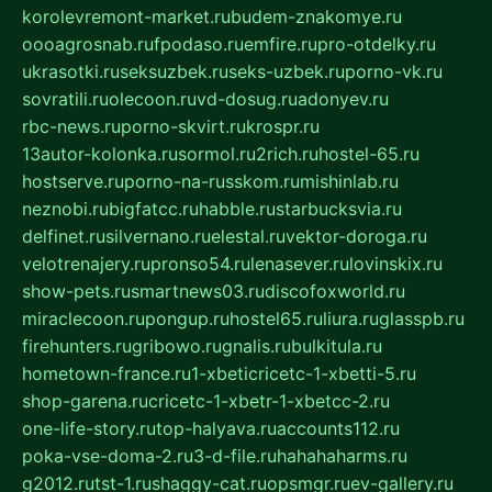
korolevremont-market.ru
budem-znakomye.ru
oooagrosnab.ru
fpodaso.ru
emfire.ru
pro-otdelky.ru
ukrasotki.ru
seksuzbek.ru
seks-uzbek.ru
porno-vk.ru
sovratili.ru
olecoon.ru
vd-dosug.ru
adonyev.ru
rbc-news.ru
porno-skvirt.ru
krospr.ru
13autor-kolonka.ru
sormol.ru
2rich.ru
hostel-65.ru
hostserve.ru
porno-na-russkom.ru
mishinlab.ru
neznobi.ru
bigfatcc.ru
habble.ru
starbucksvia.ru
delfinet.ru
silvernano.ru
elestal.ru
vektor-doroga.ru
velotrenajery.ru
pronso54.ru
lenasever.ru
lovinskix.ru
show-pets.ru
smartnews03.ru
discofoxworld.ru
miraclecoon.ru
pongup.ru
hostel65.ru
liura.ru
glasspb.ru
firehunters.ru
gribowo.ru
gnalis.ru
bulkitula.ru
hometown-france.ru
1-xbeticricetc-1-xbetti-5.ru
shop-garena.ru
cricetc-1-xbetr-1-xbetcc-2.ru
one-life-story.ru
top-halyava.ru
accounts112.ru
poka-vse-doma-2.ru
3-d-file.ru
hahahaharms.ru
g2012.ru
tst-1.ru
shaggy-cat.ru
opsmgr.ru
ev-gallery.ru