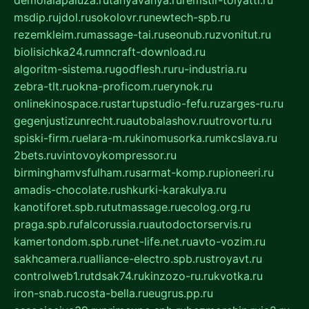
msdip.ru
jdol.ru
sokolovr.ru
newtech-spb.ru
rezemkleim.ru
massage-tai.ru
seonub.ru
zvonitut.ru
biolisichka24.ru
mncraft-download.ru
algoritm-sistema.ru
godflesh.ru
ru-industria.ru
zebra-tlt.ru
okna-proficom.ru
erynok.ru
onlinekinospace.ru
startupstudio-fefu.ru
zarges-ru.ru
gegenjustizunrecht.ru
autobalashov.ru
utrovortu.ru
spiski-firm.ru
elara-m.ru
kinomusorka.ru
mkcslava.ru
2bets.ru
vintovoykompressor.ru
birminghamvsfulham.ru
sarmat-komp.ru
pioneeri.ru
amadis-chocolate.ru
shkurki-karakulya.ru
kanotiforet.spb.ru
tutmassage.ru
ecolog.org.ru
praga.spb.ru
falcorussia.ru
autodoctorservis.ru
kamertondom.spb.ru
net-life.net.ru
avto-vozim.ru
sakhcamera.ru
alliance-electro.spb.ru
stroyavt.ru
controlweb1.ru
tdsak74.ru
kinzozo-ru.ru
kvotka.ru
iron-snab.ru
costa-bella.ru
eugrus.pp.ru