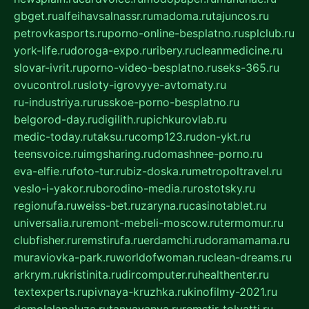
gbget.ru
alfeihavsalnassr.ru
madoma.ru
tajuncos.ru
petrovkasports.ru
porno-online-besplatno.ru
splclub.ru
york-life.ru
doroga-expo.ru
ribery.ru
cleanmedicine.ru
slovar-ivrit.ru
porno-video-besplatno.ru
seks-365.ru
ovucontrol.ru
sloty-igrovyye-avtomaty.ru
ru-industriya.ru
russkoe-porno-besplatno.ru
belgorod-day.ru
digilith.ru
pichkurovlab.ru
medic-today.ru
taksu.ru
comp123.ru
don-ykt.ru
teensvoice.ru
imgsharing.ru
domashnee-porno.ru
eva-elfie.ru
foto-tur.ru
biz-doska.ru
metropoltravel.ru
veslo-i-yakor.ru
borodino-media.ru
rostotsky.ru
regionufa.ru
weiss-bet.ru
zaryna.ru
casinotablet.ru
universalia.ru
remont-mebeli-moscow.ru
termomur.ru
clubfisher.ru
remstirufa.ru
erdamchi.ru
doramamama.ru
muraviovka-park.ru
worldofwoman.ru
clean-dreams.ru
arkrym.ru
kristinita.ru
dircomputer.ru
healthenter.ru
textexperts.ru
pivnaya-kruzhka.ru
kinofilmy-2021.ru
demolalapaluza.ru
tanyavanya.ru
remstir-tolyatti.ru