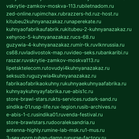
vskrytie-zamkov-moskva-113.ru
biletnadom.ru
zed-online.ru
pimchax.ru
brazzers-hd.ru
z-host.ru
kitubeu2kuhnyanazakaz.ru
naperekate.ru
kuhnyaofabrikaufabrik.ru
kitubeu-2-kuhnyanazakaz.ru
xehyroo-5-kuhnyanazakaz.ru
cs-68.ru
guzywia-4-kuhnyanazakaz.ru
mir-tk.ru
vlknrussia.ru
cs68.ru
vladivostok-map.ru
video-seks.ru
bankaribi.ru
raszar.ru
vskrytie-zamkov-moskva113.ru
lipetsktelecom.ru
tovudyi4kuhnyanazakaz.ru
seksuzb.ru
guzywia4kuhnyanazakaz.ru
fabrikaofabrikaokuhny.ru
kuhnyaekuhnyaafabrika.ru
kuhnyaykuhnyayfabrika.ru
e-abis1c.ru
store-brawl-stars.ru
kts-services.ru
dark-sand.ru
sindika-01.ru
sp-life.ru
x-legion.ru
sib-archives.ru
e-abis-1-c.ru
sindika01.ru
venda-festival.ru
store-brawlstars.ru
dooraleksandria.ru
antenna-highly.ru
mine-lab-msk.ru
1-mus.ru
3-sex-porn.ru
ban-damn.ru
purse-factory.ru