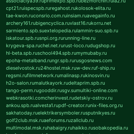
associaciya39.ru
primexpo.spb.ru
bezmorchin.ru
ia2.ru
cpt21.ru
ispecspb.ru
regahost.ru
kolosok-elita.ru
tae-kwon.ru
consrio.com.ru
insiam.ru
avegainfo.ru
archery161.ru
bigencyclica.ru
vlast16.ru
korru.net
sarmiento.spb.su
extelopedia.ru
lammin-suo.spb.ru
iskatour.spb.ru
snpi.org.ru
running-line.ru
krygeva-spa.ru
chel.net.ru
rust-loco.ru
dugshop.ru
hl-beta.spb.ru
school494.spb.ru
mymubaby.ru
epoha-metalband.ru
ngr.spb.ru
rusgosnews.com
dieselvostok.ru
24hostel.msk.ru
w-dev.ru
f-ship.ru
regsmi.ru
filmnetwork.ru
malinasp.ru
kinosvin.ru
h2o-salon.ru
malutkayork.ru
deltaprim.spb.ru
tango-perm.ru
gooddir.ru
sgv.su
multiki-online.com
webkrasotki.com
cherinvest.ru
detskiy-ostrov.ru
ankou.spb.ru
alvesta1.ru
pdf-creator.ru
nix-files.org.ru
sakhatoday.ru
elektrikersymboler.ru
sputnikyes.ru
golf2club.msk.ru
aeforums.ru
zallclub.ru
multimodal.msk.ru
habaigry.ru
haikko.ru
sobakopedia.ru