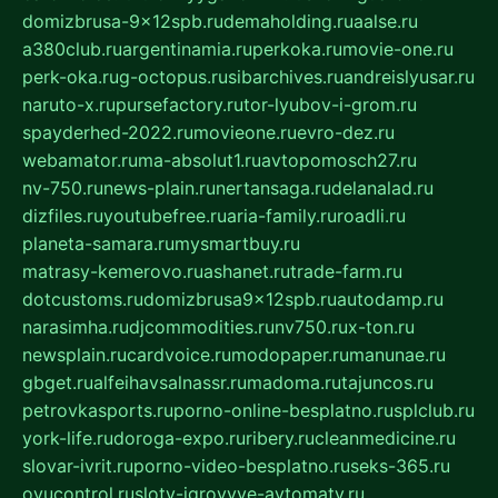
domizbrusa-9x12spb.ru
demaholding.ru
aalse.ru
a380club.ru
argentinamia.ru
perkoka.ru
movie-one.ru
perk-oka.ru
g-octopus.ru
sibarchives.ru
andreislyusar.ru
naruto-x.ru
pursefactory.ru
tor-lyubov-i-grom.ru
spayderhed-2022.ru
movieone.ru
evro-dez.ru
webamator.ru
ma-absolut1.ru
avtopomosch27.ru
nv-750.ru
news-plain.ru
nertansaga.ru
delanalad.ru
dizfiles.ru
youtubefree.ru
aria-family.ru
roadli.ru
planeta-samara.ru
mysmartbuy.ru
matrasy-kemerovo.ru
ashanet.ru
trade-farm.ru
dotcustoms.ru
domizbrusa9x12spb.ru
autodamp.ru
narasimha.ru
djcommodities.ru
nv750.ru
x-ton.ru
newsplain.ru
cardvoice.ru
modopaper.ru
manunae.ru
gbget.ru
alfeihavsalnassr.ru
madoma.ru
tajuncos.ru
petrovkasports.ru
porno-online-besplatno.ru
splclub.ru
york-life.ru
doroga-expo.ru
ribery.ru
cleanmedicine.ru
slovar-ivrit.ru
porno-video-besplatno.ru
seks-365.ru
ovucontrol.ru
sloty-igrovyye-avtomaty.ru