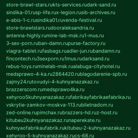
store-brawl-stars.ru
kts-services.ru
dark-sand.ru
sindika-01.ru
sp-life.ru
x-legion.ru
sib-archives.ru
e-abis-1-c.ru
sindika01.ru
venda-festival.ru
store-brawlstars.ru
dooraleksandria.ru
antenna-highly.ru
mine-lab-msk.ru
1-mus.ru
3-sex-porn.ru
ban-damn.ru
purse-factory.ru
viagra-tablet.ru
fasbags.ru
adler-jun.ru
bandamn.ru
fincontech.ru
3sexporn.ru
1mus.ru
darksand.ru
rebus-toys.ru
minelab-msk.ru
alabuga-cityhotel.ru
medsprawo-4-ka.ru
2864420.ru
blagodarenie-spb.ru
zajmy24.ru
tovudyi-4-kuhnyanazakaz.ru
brazzerscom.ru
medsprawo4ka.ru
xehyroo5kuhnyanazakaz.ru
fabrikayfabrikaefabrika.ru
vskrytie-zamkov-moskva-113.ru
biletnadom.ru
zed-online.ru
pimchax.ru
brazzers-hd.ru
z-host.ru
kitubeu2kuhnyanazakaz.ru
naperekate.ru
kuhnyaofabrikaufabrik.ru
kitubeu-2-kuhnyanazakaz.ru
xehyroo-5-kuhnyanazakaz.ru
cs-68.ru