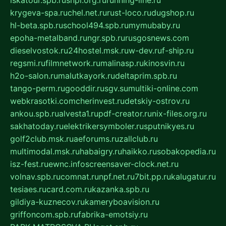
krygeva-spa.ru
chel.net.ru
rust-loco.ru
dugshop.ru
hl-beta.spb.ru
school494.spb.ru
mymubaby.ru
epoha-metalband.ru
ngr.spb.ru
rusgosnews.com
dieselvostok.ru
24hostel.msk.ru
w-dev.ru
f-ship.ru
regsmi.ru
filmnetwork.ru
malinasp.ru
kinosvin.ru
h2o-salon.ru
malutkayork.ru
deltaprim.spb.ru
tango-perm.ru
gooddir.ru
sgv.su
multiki-online.com
webkrasotki.com
cherinvest.ru
detskiy-ostrov.ru
ankou.spb.ru
alvesta1.ru
pdf-creator.ru
nix-files.org.ru
sakhatoday.ru
elektrikersymboler.ru
sputnikyes.ru
golf2club.msk.ru
aeforums.ru
zallclub.ru
multimodal.msk.ru
habaigry.ru
haikko.ru
sobakopedia.ru
isz-fest.ru
ewnc.info
screensaver-clock.net.ru
volnav.spb.ru
comnat.ru
npf.net.ru
7bit.pp.ru
kalugatur.ru
tesiaes.ru
card.com.ru
kazanka.spb.ru
gildiya-kuznecov.ru
kameryboavision.ru
griffoncom.spb.ru
fabrika-emotsiy.ru