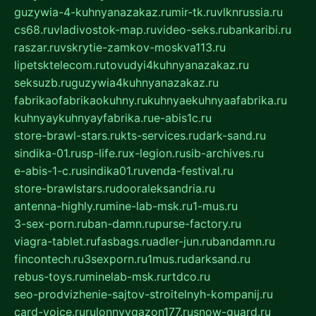
guzywia-4-kuhnyanazakaz.ru
mir-tk.ru
vlknrussia.ru
cs68.ru
vladivostok-map.ru
video-seks.ru
bankaribi.ru
raszar.ru
vskrytie-zamkov-moskva113.ru
lipetsktelecom.ru
tovudyi4kuhnyanazakaz.ru
seksuzb.ru
guzywia4kuhnyanazakaz.ru
fabrikaofabrikaokuhny.ru
kuhnyaekuhnyaafabrika.ru
kuhnyaykuhnyayfabrika.ru
e-abis1c.ru
store-brawl-stars.ru
kts-services.ru
dark-sand.ru
sindika-01.ru
sp-life.ru
x-legion.ru
sib-archives.ru
e-abis-1-c.ru
sindika01.ru
venda-festival.ru
store-brawlstars.ru
dooraleksandria.ru
antenna-highly.ru
mine-lab-msk.ru
1-mus.ru
3-sex-porn.ru
ban-damn.ru
purse-factory.ru
viagra-tablet.ru
fasbags.ru
adler-jun.ru
bandamn.ru
fincontech.ru
3sexporn.ru
1mus.ru
darksand.ru
rebus-toys.ru
minelab-msk.ru
rtdco.ru
seo-prodvizhenie-sajtov-stroitelnyh-kompanij.ru
card-voice.ru
rulonnyygazon177.ru
snow-guard.ru