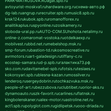
PARK-MATROSOVA.RU
agat.spb.ru
avtoyurist-moskva1.ru
hardware.org.ru
схема-авто.рф
dg-lab.ru
angrup.ru
recruiter.spb.ru
music8.spb.ru
krsk124.ru
kubok.spb.ru
romanofforex.ru
analitikaplus.ru
spyonline.ru
zosikamery.ru
sloboda-ural.pp.ru
AUTO-COM.SU
hohota.net
alimy.ru
online-z.com
aromat-vostoka.ru
otdelkaexp.ru
mobilvest.ru
bbd.net.ru
mebelshop.msk.ru
smp-forum.ru
bastion-td.ru
kosmoscreative.ru
avrmotors.ru
art-galadesign.ru
tiffany-c.ru
ecostep-samara.ru
d-p.spb.ru
галактика73.рф
sko.com.ru
davitamebel-spb.ru
fotsis.ru
tesiaes.ru
kokoroyari.spb.ru
blesna-kazan.ru
mossilver.ru
lenderoq.ru
sergeydobrin.ru
tochkazvuka.msk.ru
people-of-art.ru
bezzubova.ru
clubtibet.ru
orior-aks.ru
dynamoauto.ru
szk-favorit.ru
carlines.ru
flatnsk.ru
kingbolenskaner.ru
alex-motor.ru
astroline.net.ru
act1.spb.ru
polyglot.com.ru
gidlipetsk.ru
ooo-driada.ru