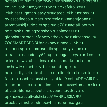
detsad125.ru
mir-zdoroviya.ru
bruslanovo.ru
siterem.ru
council.spb.ru
лодкипатриот.рф
kafekolizey.ru
iclub.net.ru
gazon-easy.ru
sugarepilekb.ru
grinox.ru
pylesostineco.ru
msts-ozarenie.ru
kameryjooan.ru
artemovskij.ru
dopler.spb.ru
aid70.ru
metall-perm.ru
ndm.msk.ru
ratingzooshop.ru
apiaccess.ru
globalautotrade.info
bezverhovskoe.ru
drsschool.ru
ZOOSMART.SPB.RU
dalakony.ru
medikijob.ru
remontt.spb.ru
photostudia.spb.ru
myragon.ru
terramia.ru
academy62.ru
gardengallereya.ru
rti.com.ru
artem-news.ru
biserinca.ru
krasnodarkurort.com
imshowtv.ru
mebel-v-tule.ru
mobtopik.ru
pcsecurity.net.ru
tool-sib.ru
multimetrunit.ru
sp-tour.ru
fan-cs.ru
santeh-russia.ru
symbian9.net.ru
DSHAIR.RU
tmmotors.spb.ru
xjocuricopii.com
musavtomat.msk.ru
obustrojdom.ru
sovetcik.ru
ybaranovskaya.ru
ppknews.ru
cult-alshei.ru
JAPANRUSSIA.RU
proekciyamebel.ru
imper-finans.ru
rim.org.ru