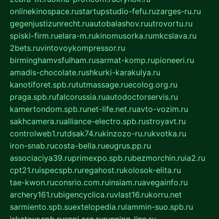
onlinekinospace.ru
startupstudio-fefu.ru
zarges-ru.ru
gegenjustizunrecht.ru
autobalashov.ru
utrovortu.ru
spiski-firm.ru
elara-m.ru
kinomusorka.ru
mkcslava.ru
2bets.ru
vintovoykompressor.ru
birminghamvsfulham.ru
sarmat-komp.ru
pioneeri.ru
amadis-chocolate.ru
shkurki-karakulya.ru
kanotiforet.spb.ru
tutmassage.ru
ecolog.org.ru
praga.spb.ru
falcorussia.ru
autodoctorservis.ru
kamertondom.spb.ru
net-life.net.ru
avto-vozim.ru
sakhcamera.ru
alliance-electro.spb.ru
stroyavt.ru
controlweb1.ru
tdsak74.ru
kinzozo-ru.ru
kvotka.ru
iron-snab.ru
costa-bella.ru
eugrus.pp.ru
associaciya39.ru
primexpo.spb.ru
bezmorchin.ru
ia2.ru
cpt21.ru
ispecspb.ru
regahost.ru
kolosok-elita.ru
tae-kwon.ru
consrio.com.ru
insiam.ru
avegainfo.ru
archery161.ru
bigencyclica.ru
vlast16.ru
korru.net
sarmiento.spb.su
extelopedia.ru
lammin-suo.spb.ru
iskatour.spb.ru
snpi.org.ru
running-line.ru