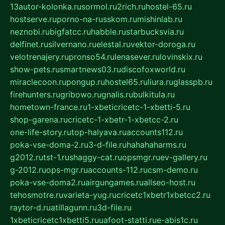
13autor-kolonka.ru
sormol.ru
2rich.ru
hostel-65.ru
hostserve.ru
porno-na-russkom.ru
mishinlab.ru
neznobi.ru
bigfatcc.ru
habble.ru
starbucksvia.ru
delfinet.ru
silvernano.ru
elestal.ru
vektor-doroga.ru
velotrenajery.ru
pronso54.ru
lenasever.ru
lovinskix.ru
show-pets.ru
smartnews03.ru
discofoxworld.ru
miraclecoon.ru
pongup.ru
hostel65.ru
liura.ru
glasspb.ru
firehunters.ru
gribowo.ru
gnalis.ru
bulkitula.ru
hometown-france.ru
1-xbeticricetc-1-xbetti-5.ru
shop-garena.ru
cricetc-1-xbetr-1-xbetcc-2.ru
one-life-story.ru
top-halyava.ru
accounts112.ru
poka-vse-doma-2.ru
3-d-file.ru
hahahaharms.ru
g2012.ru
tst-1.ru
shaggy-cat.ru
opsmgr.ru
ev-gallery.ru
g-2012.ru
ops-mgr.ru
accounts-112.ru
csm-demo.ru
poka-vse-doma2.ru
airgungames.ru
allseo-host.ru
tehosmotre.ru
varieta-yug.ru
cricetc1xbetr1xbetcc2.ru
raytor-d.ru
atillagunn.ru
3d-file.ru
1xbeticricetc1xbetti5.ru
uafoot-statti.ru
e-abis1c.ru