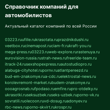
Справочник компаний для
автомобилистов
Актуальный каталог компаний по всей России
03223.ru
ufille.ru
krasotata.ru
prazdnikdushi.ru
veetbox.ru
cinemapost.ru
ciam-fr.ru
kraft-you.ru
mega-press.ru
03223.ru
web-explore.ru
rastenuya.ru
eurovision-russia.ru
strah-news.ru
freeride-team.ru
itrack-24.ru
sexshopexpress.ru
autostudiopro.ru
alabuga-cityhotel.ru
pornv.ru
atlantpereezd.ru
bud-em-znakomye.ru
a-cdc.ru
elektrostal-news.ru
korolevremont-market.ru
budem-znakomye.ru
oooagrosnab.ru
fpodaso.ru
emfire.ru
pro-otdelky.ru
ukrasotki.ru
seksuzbek.ru
seks-uzbek.ru
porno-vk.ru
sovratili.ru
olecoon.ru
vd-dosug.ru
adonyev.ru
rbc-news.ru
porno-skvirt.ru
krospr.ru