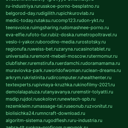
ru-industriya.ru
russkoe-porno-besplatno.ru
belgorod-day.ru
digilith.ru
pichkurovlab.ru
medic-today.ru
taksu.ru
comp123.ru
don-ykt.ru
teensvoice.ru
imgsharing.ru
domashnee-porno.ru
eva-elfie.ru
foto-tur.ru
biz-doska.ru
metropoltravel.ru
veslo-i-yakor.ru
borodino-media.ru
rostotsky.ru
regionufa.ru
weiss-bet.ru
zaryna.ru
casinotablet.ru
universalia.ru
remont-mebeli-moscow.ru
termomur.ru
clubfisher.ru
remstirufa.ru
erdamchi.ru
doramamama.ru
muraviovka-park.ru
worldofwoman.ru
clean-dreams.ru
arkrym.ru
kristinita.ru
dircomputer.ru
healthenter.ru
textexperts.ru
pivnaya-kruzhka.ru
kinofilmy-2021.ru
demolalapaluza.ru
tanyavanya.ru
remstir-tolyatti.ru
msdip.ru
jdol.ru
sokolovr.ru
newtech-spb.ru
rezemkleim.ru
massage-tai.ru
seonub.ru
zvonitut.ru
biolisichka24.ru
mncraft-download.ru
algoritm-sistema.ru
godflesh.ru
ru-industria.ru
zebra-tlt.ru
okna-proficom.ru
erynok.ru