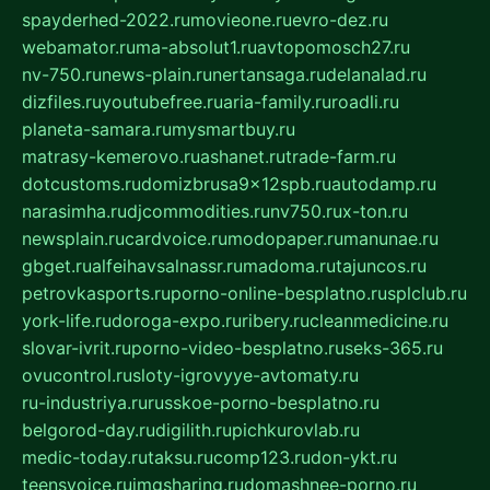
spayderhed-2022.ru
movieone.ru
evro-dez.ru
webamator.ru
ma-absolut1.ru
avtopomosch27.ru
nv-750.ru
news-plain.ru
nertansaga.ru
delanalad.ru
dizfiles.ru
youtubefree.ru
aria-family.ru
roadli.ru
planeta-samara.ru
mysmartbuy.ru
matrasy-kemerovo.ru
ashanet.ru
trade-farm.ru
dotcustoms.ru
domizbrusa9x12spb.ru
autodamp.ru
narasimha.ru
djcommodities.ru
nv750.ru
x-ton.ru
newsplain.ru
cardvoice.ru
modopaper.ru
manunae.ru
gbget.ru
alfeihavsalnassr.ru
madoma.ru
tajuncos.ru
petrovkasports.ru
porno-online-besplatno.ru
splclub.ru
york-life.ru
doroga-expo.ru
ribery.ru
cleanmedicine.ru
slovar-ivrit.ru
porno-video-besplatno.ru
seks-365.ru
ovucontrol.ru
sloty-igrovyye-avtomaty.ru
ru-industriya.ru
russkoe-porno-besplatno.ru
belgorod-day.ru
digilith.ru
pichkurovlab.ru
medic-today.ru
taksu.ru
comp123.ru
don-ykt.ru
teensvoice.ru
imgsharing.ru
domashnee-porno.ru