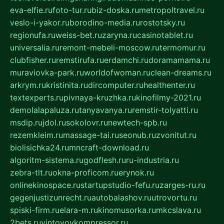
eva-elfie.ru
foto-tur.ru
biz-doska.ru
metropoltravel.ru
veslo-i-yakor.ru
borodino-media.ru
rostotsky.ru
regionufa.ru
weiss-bet.ru
zaryna.ru
casinotablet.ru
universalia.ru
remont-mebeli-moscow.ru
termomur.ru
clubfisher.ru
remstirufa.ru
erdamchi.ru
doramamama.ru
muraviovka-park.ru
worldofwoman.ru
clean-dreams.ru
arkrym.ru
kristinita.ru
dircomputer.ru
healthenter.ru
textexperts.ru
pivnaya-kruzhka.ru
kinofilmy-2021.ru
demolalapaluza.ru
tanyavanya.ru
remstir-tolyatti.ru
msdip.ru
jdol.ru
sokolovr.ru
newtech-spb.ru
rezemkleim.ru
massage-tai.ru
seonub.ru
zvonitut.ru
biolisichka24.ru
mncraft-download.ru
algoritm-sistema.ru
godflesh.ru
ru-industria.ru
zebra-tlt.ru
okna-proficom.ru
erynok.ru
onlinekinospace.ru
startupstudio-fefu.ru
zarges-ru.ru
gegenjustizunrecht.ru
autobalashov.ru
utrovortu.ru
spiski-firm.ru
elara-m.ru
kinomusorka.ru
mkcslava.ru
2bets.ru
vintovoykompressor.ru