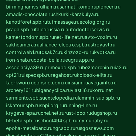
birminghamvsfulham.ru
sarmat-komp.ru
pioneeri.ru
amadis-chocolate.ru
shkurki-karakulya.ru
kanotiforet.spb.ru
tutmassage.ru
ecolog.org.ru
praga.spb.ru
falcorussia.ru
autodoctorservis.ru
kamertondom.spb.ru
net-life.net.ru
avto-vozim.ru
sakhcamera.ru
alliance-electro.spb.ru
stroyavt.ru
controlweb1.ru
tdsak74.ru
kinzozo-ru.ru
kvotka.ru
iron-snab.ru
costa-bella.ru
eugrus.pp.ru
associaciya39.ru
primexpo.spb.ru
bezmorchin.ru
ia2.ru
cpt21.ru
ispecspb.ru
regahost.ru
kolosok-elita.ru
tae-kwon.ru
consrio.com.ru
insiam.ru
avegainfo.ru
archery161.ru
bigencyclica.ru
vlast16.ru
korru.net
sarmiento.spb.su
extelopedia.ru
lammin-suo.spb.ru
iskatour.spb.ru
snpi.org.ru
running-line.ru
krygeva-spa.ru
chel.net.ru
rust-loco.ru
dugshop.ru
hl-beta.spb.ru
school494.spb.ru
mymubaby.ru
epoha-metalband.ru
ngr.spb.ru
rusgosnews.com
dieselvostok.ru
24hostel.msk.ru
w-dev.ru
f-ship.ru