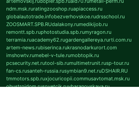
artemovskij.ru
dopler.spb.ru
aid70.ru
metall-perm.ru
ndm.msk.ru
ratingzooshop.ru
apiaccess.ru
globalautotrade.info
bezverhovskoe.ru
drsschool.ru
ZOOSMART.SPB.RU
dalakony.ru
medikijob.ru
remontt.spb.ru
photostudia.spb.ru
myragon.ru
terramia.ru
academy62.ru
gardengallereya.ru
rti.com.ru
artem-news.ru
biserinca.ru
krasnodarkurort.com
imshowtv.ru
mebel-v-tule.ru
mobtopik.ru
pcsecurity.net.ru
tool-sib.ru
multimetrunit.ru
sp-tour.ru
fan-cs.ru
santeh-russia.ru
symbian9.net.ru
DSHAIR.RU
tmmotors.spb.ru
xjocuricopii.com
musavtomat.msk.ru
obustrojdom.ru
sovetcik.ru
ybaranovskaya.ru
ppknews.ru
cult-alshei.ru
JAPANRUSSIA.RU
proekciyamebel.ru
imper-finans.ru
rim.org.ru
glamourai.ru
brassminus.ru
zabor-pro.ru
ftn.pp.ru
dorogoe58.ru
laimengpacker.ru
kuzova-zapchasti.ru
sageerp.ru
taxodrom.ru
dsrazvitie.ru
hardcity.net.ru
ratinghomegames.ru
topservice25.ru
gubernyan.ru