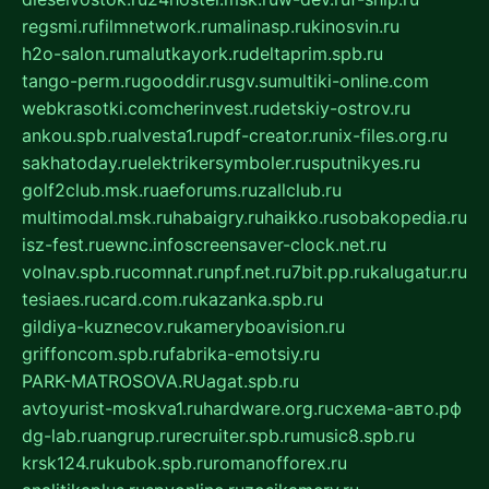
regsmi.ru
filmnetwork.ru
malinasp.ru
kinosvin.ru
h2o-salon.ru
malutkayork.ru
deltaprim.spb.ru
tango-perm.ru
gooddir.ru
sgv.su
multiki-online.com
webkrasotki.com
cherinvest.ru
detskiy-ostrov.ru
ankou.spb.ru
alvesta1.ru
pdf-creator.ru
nix-files.org.ru
sakhatoday.ru
elektrikersymboler.ru
sputnikyes.ru
golf2club.msk.ru
aeforums.ru
zallclub.ru
multimodal.msk.ru
habaigry.ru
haikko.ru
sobakopedia.ru
isz-fest.ru
ewnc.info
screensaver-clock.net.ru
volnav.spb.ru
comnat.ru
npf.net.ru
7bit.pp.ru
kalugatur.ru
tesiaes.ru
card.com.ru
kazanka.spb.ru
gildiya-kuznecov.ru
kameryboavision.ru
griffoncom.spb.ru
fabrika-emotsiy.ru
PARK-MATROSOVA.RU
agat.spb.ru
avtoyurist-moskva1.ru
hardware.org.ru
схема-авто.рф
dg-lab.ru
angrup.ru
recruiter.spb.ru
music8.spb.ru
krsk124.ru
kubok.spb.ru
romanofforex.ru