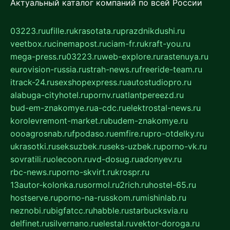
Актуальный каталог компаний по всей России
03223.ru
ufille.ru
krasotata.ru
prazdnikdushi.ru
veetbox.ru
cinemapost.ru
ciam-fr.ru
kraft-you.ru
mega-press.ru
03223.ru
web-explore.ru
rastenuya.ru
eurovision-russia.ru
strah-news.ru
freeride-team.ru
itrack-24.ru
sexshopexpress.ru
autostudiopro.ru
alabuga-cityhotel.ru
pornv.ru
atlantpereezd.ru
bud-em-znakomye.ru
a-cdc.ru
elektrostal-news.ru
korolevremont-market.ru
budem-znakomye.ru
oooagrosnab.ru
fpodaso.ru
emfire.ru
pro-otdelky.ru
ukrasotki.ru
seksuzbek.ru
seks-uzbek.ru
porno-vk.ru
sovratili.ru
olecoon.ru
vd-dosug.ru
adonyev.ru
rbc-news.ru
porno-skvirt.ru
krospr.ru
13autor-kolonka.ru
sormol.ru
2rich.ru
hostel-65.ru
hostserve.ru
porno-na-russkom.ru
mishinlab.ru
neznobi.ru
bigfatcc.ru
habble.ru
starbucksvia.ru
delfinet.ru
silvernano.ru
elestal.ru
vektor-doroga.ru