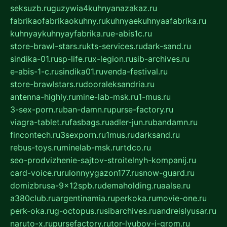
seksuzb.ru
guzywia4kuhnyanazakaz.ru
fabrikaofabrikaokuhny.ru
kuhnyaekuhnyaafabrika.ru
kuhnyaykuhnyayfabrika.ru
e-abis1c.ru
store-brawl-stars.ru
kts-services.ru
dark-sand.ru
sindika-01.ru
sp-life.ru
x-legion.ru
sib-archives.ru
e-abis-1-c.ru
sindika01.ru
venda-festival.ru
store-brawlstars.ru
dooraleksandria.ru
antenna-highly.ru
mine-lab-msk.ru
1-mus.ru
3-sex-porn.ru
ban-damn.ru
purse-factory.ru
viagra-tablet.ru
fasbags.ru
adler-jun.ru
bandamn.ru
fincontech.ru
3sexporn.ru
1mus.ru
darksand.ru
rebus-toys.ru
minelab-msk.ru
rtdco.ru
seo-prodvizhenie-sajtov-stroitelnyh-kompanij.ru
card-voice.ru
rulonnyygazon177.ru
snow-guard.ru
domizbrusa-9x12spb.ru
demaholding.ru
aalse.ru
a380club.ru
argentinamia.ru
perkoka.ru
movie-one.ru
perk-oka.ru
g-octopus.ru
sibarchives.ru
andreislyusar.ru
naruto-x.ru
pursefactory.ru
tor-lyubov-i-grom.ru