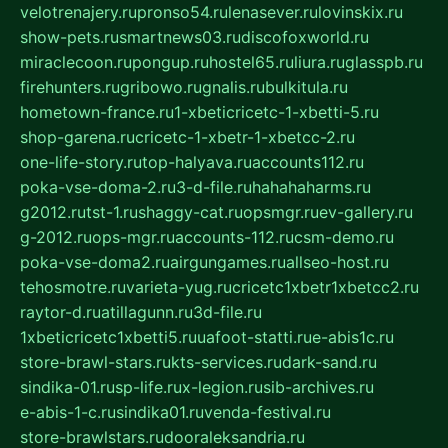
velotrenajery.ru
pronso54.ru
lenasever.ru
lovinskix.ru
show-pets.ru
smartnews03.ru
discofoxworld.ru
miraclecoon.ru
pongup.ru
hostel65.ru
liura.ru
glasspb.ru
firehunters.ru
gribowo.ru
gnalis.ru
bulkitula.ru
hometown-france.ru
1-xbeticricetc-1-xbetti-5.ru
shop-garena.ru
cricetc-1-xbetr-1-xbetcc-2.ru
one-life-story.ru
top-halyava.ru
accounts112.ru
poka-vse-doma-2.ru
3-d-file.ru
hahahaharms.ru
g2012.ru
tst-1.ru
shaggy-cat.ru
opsmgr.ru
ev-gallery.ru
g-2012.ru
ops-mgr.ru
accounts-112.ru
csm-demo.ru
poka-vse-doma2.ru
airgungames.ru
allseo-host.ru
tehosmotre.ru
varieta-yug.ru
cricetc1xbetr1xbetcc2.ru
raytor-d.ru
atillagunn.ru
3d-file.ru
1xbeticricetc1xbetti5.ru
uafoot-statti.ru
e-abis1c.ru
store-brawl-stars.ru
kts-services.ru
dark-sand.ru
sindika-01.ru
sp-life.ru
x-legion.ru
sib-archives.ru
e-abis-1-c.ru
sindika01.ru
venda-festival.ru
store-brawlstars.ru
dooraleksandria.ru