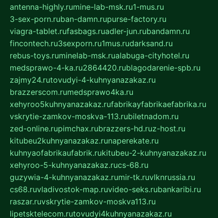
antenna-highly.ru
mine-lab-msk.ru
1-mus.ru
3-sex-porn.ru
ban-damn.ru
purse-factory.ru
viagra-tablet.ru
fasbags.ru
adler-jun.ru
bandamn.ru
fincontech.ru
3sexporn.ru
1mus.ru
darksand.ru
rebus-toys.ru
minelab-msk.ru
alabuga-cityhotel.ru
medsprawo-4-ka.ru
2864420.ru
blagodarenie-spb.ru
zajmy24.ru
tovudyi-4-kuhnyanazakaz.ru
brazzerscom.ru
medsprawo4ka.ru
xehyroo5kuhnyanazakaz.ru
fabrikayfabrikaefabrika.ru
vskrytie-zamkov-moskva-113.ru
biletnadom.ru
zed-online.ru
pimchax.ru
brazzers-hd.ru
z-host.ru
kitubeu2kuhnyanazakaz.ru
naperekate.ru
kuhnyaofabrikaufabrik.ru
kitubeu-2-kuhnyanazakaz.ru
xehyroo-5-kuhnyanazakaz.ru
cs-68.ru
guzywia-4-kuhnyanazakaz.ru
mir-tk.ru
vlknrussia.ru
cs68.ru
vladivostok-map.ru
video-seks.ru
bankaribi.ru
raszar.ru
vskrytie-zamkov-moskva113.ru
lipetsktelecom.ru
tovudyi4kuhnyanazakaz.ru