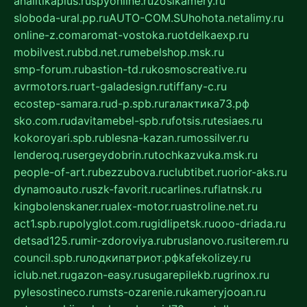
analitikaplus.ru
spyonline.ru
zosikamery.ru
sloboda-ural.pp.ru
AUTO-COM.SU
hohota.net
alimy.ru
online-z.com
aromat-vostoka.ru
otdelkaexp.ru
mobilvest.ru
bbd.net.ru
mebelshop.msk.ru
smp-forum.ru
bastion-td.ru
kosmoscreative.ru
avrmotors.ru
art-galadesign.ru
tiffany-c.ru
ecostep-samara.ru
d-p.spb.ru
галактика73.рф
sko.com.ru
davitamebel-spb.ru
fotsis.ru
tesiaes.ru
kokoroyari.spb.ru
blesna-kazan.ru
mossilver.ru
lenderoq.ru
sergeydobrin.ru
tochkazvuka.msk.ru
people-of-art.ru
bezzubova.ru
clubtibet.ru
orior-aks.ru
dynamoauto.ru
szk-favorit.ru
carlines.ru
flatnsk.ru
kingbolenskaner.ru
alex-motor.ru
astroline.net.ru
act1.spb.ru
polyglot.com.ru
gidlipetsk.ru
ooo-driada.ru
detsad125.ru
mir-zdoroviya.ru
bruslanovo.ru
siterem.ru
council.spb.ru
лодкипатриот.рф
kafekolizey.ru
iclub.net.ru
gazon-easy.ru
sugarepilekb.ru
grinox.ru
pylesostineco.ru
msts-ozarenie.ru
kameryjooan.ru