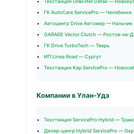
Техстанция Oil&Filter Detail — Новоку
ГК AutoCare ServicePro — Челябинск
Автоцентр Drive Автомир — Нальчик
GARAGE Vector Clutch — Ростов-на-Д
ГК Drive TurboTech — Тверь
ИП Linea Road — Сургут
Техстанция Кар ServicePro — Новоси
Компании в Улан-Удэ
Техстанция ServicePro Hybrid — Тран
Дилер-центр Hybrid ServicePro — Ох