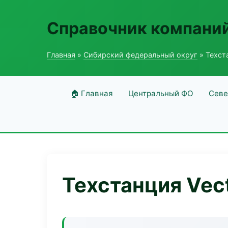
Справочник компаний
Главная
»
Сибирский федеральный округ
» Техст
🏠 Главная
Центральный ФО
Севе
Техстанция Vec