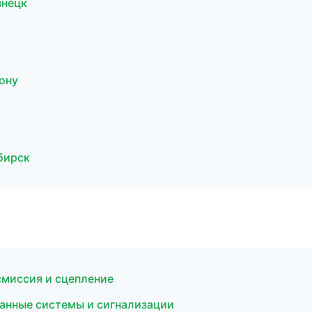
знецк
ону
бирск
смиссия и сцепление
ранные системы и сигнализации