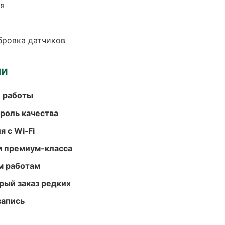
ия
ибровка датчиков
ми
е работы
роль качества
 с Wi‑Fi
м премиум-класса
м работам
рый заказ редких
запись