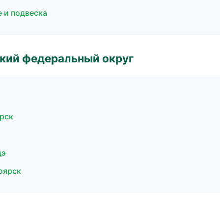
е и подвеска
ский федеральный округ
рск
дэ
оярск