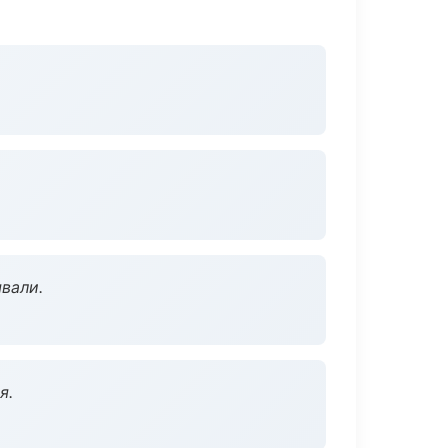
вали.
я.