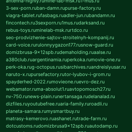
antenna-highly.ru
mine-lab-msk.ru
1-mus.ru
3-sex-porn.ru
ban-damn.ru
purse-factory.ru
viagra-tablet.ru
fasbags.ru
adler-jun.ru
bandamn.ru
fincontech.ru
3sexporn.ru
1mus.ru
darksand.ru
rebus-toys.ru
minelab-msk.ru
rtdco.ru
seo-prodvizhenie-sajtov-stroitelnyh-kompanij.ru
card-voice.ru
rulonnyygazon177.ru
snow-guard.ru
domizbrusa-9x12spb.ru
demaholding.ru
aalse.ru
a380club.ru
argentinamia.ru
perkoka.ru
movie-one.ru
perk-oka.ru
g-octopus.ru
sibarchives.ru
andreislyusar.ru
naruto-x.ru
pursefactory.ru
tor-lyubov-i-grom.ru
spayderhed-2022.ru
movieone.ru
evro-dez.ru
webamator.ru
ma-absolut1.ru
avtopomosch27.ru
nv-750.ru
news-plain.ru
nertansaga.ru
delanalad.ru
dizfiles.ru
youtubefree.ru
aria-family.ru
roadli.ru
planeta-samara.ru
mysmartbuy.ru
matrasy-kemerovo.ru
ashanet.ru
trade-farm.ru
dotcustoms.ru
domizbrusa9x12spb.ru
autodamp.ru