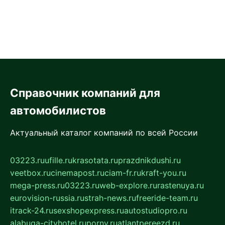
Справочник компаний для
автомобилистов
Актуальный каталог компаний по всей России
03223.ru
ufille.ru
krasotata.ru
prazdnikdushi.ru
veetbox.ru
cinemapost.ru
ciam-fr.ru
kraft-you.ru
mega-press.ru
03223.ru
web-explore.ru
rastenuya.ru
eurovision-russia.ru
strah-news.ru
freeride-team.ru
itrack-24.ru
sexshopexpress.ru
autostudiopro.ru
alabuga-cityhotel.ru
pornv.ru
atlantpereezd.ru