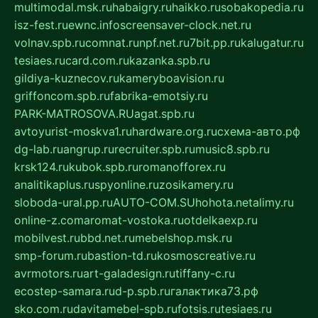
multimodal.msk.ru
habaigry.ru
haikko.ru
sobakopedia.ru
isz-fest.ru
ewnc.info
screensaver-clock.net.ru
volnav.spb.ru
comnat.ru
npf.net.ru
7bit.pp.ru
kalugatur.ru
tesiaes.ru
card.com.ru
kazanka.spb.ru
gildiya-kuznecov.ru
kameryboavision.ru
griffoncom.spb.ru
fabrika-emotsiy.ru
PARK-MATROSOVA.RU
agat.spb.ru
avtoyurist-moskva1.ru
hardware.org.ru
схема-авто.рф
dg-lab.ru
angrup.ru
recruiter.spb.ru
music8.spb.ru
krsk124.ru
kubok.spb.ru
romanofforex.ru
analitikaplus.ru
spyonline.ru
zosikamery.ru
sloboda-ural.pp.ru
AUTO-COM.SU
hohota.net
alimy.ru
online-z.com
aromat-vostoka.ru
otdelkaexp.ru
mobilvest.ru
bbd.net.ru
mebelshop.msk.ru
smp-forum.ru
bastion-td.ru
kosmoscreative.ru
avrmotors.ru
art-galadesign.ru
tiffany-c.ru
ecostep-samara.ru
d-p.spb.ru
галактика73.рф
sko.com.ru
davitamebel-spb.ru
fotsis.ru
tesiaes.ru