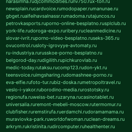
narasimha.ru
djcommodities.ru
nv750.ru
x-ton.ru
newsplain.ru
cardvoice.ru
modopaper.ru
manunae.ru
gbget.ru
alfeihavsalnassr.ru
madoma.ru
tajuncos.ru
petrovkasports.ru
porno-online-besplatno.ru
splclub.ru
york-life.ru
doroga-expo.ru
ribery.ru
cleanmedicine.ru
slovar-ivrit.ru
porno-video-besplatno.ru
seks-365.ru
ovucontrol.ru
sloty-igrovyye-avtomaty.ru
ru-industriya.ru
russkoe-porno-besplatno.ru
belgorod-day.ru
digilith.ru
pichkurovlab.ru
medic-today.ru
taksu.ru
comp123.ru
don-ykt.ru
teensvoice.ru
imgsharing.ru
domashnee-porno.ru
eva-elfie.ru
foto-tur.ru
biz-doska.ru
metropoltravel.ru
veslo-i-yakor.ru
borodino-media.ru
rostotsky.ru
regionufa.ru
weiss-bet.ru
zaryna.ru
casinotablet.ru
universalia.ru
remont-mebeli-moscow.ru
termomur.ru
clubfisher.ru
remstirufa.ru
erdamchi.ru
doramamama.ru
muraviovka-park.ru
worldofwoman.ru
clean-dreams.ru
arkrym.ru
kristinita.ru
dircomputer.ru
healthenter.ru