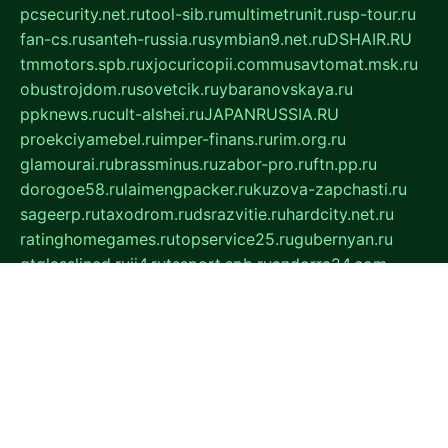
pcsecurity.net.ru
tool-sib.ru
multimetrunit.ru
sp-tour.ru
fan-cs.ru
santeh-russia.ru
symbian9.net.ru
DSHAIR.RU
tmmotors.spb.ru
xjocuricopii.com
musavtomat.msk.ru
obustrojdom.ru
sovetcik.ru
ybaranovskaya.ru
ppknews.ru
cult-alshei.ru
JAPANRUSSIA.RU
proekciyamebel.ru
imper-finans.ru
rim.org.ru
glamourai.ru
brassminus.ru
zabor-pro.ru
ftn.pp.ru
dorogoe58.ru
laimengpacker.ru
kuzova-zapchasti.ru
sageerp.ru
taxodrom.ru
dsrazvitie.ru
hardcity.net.ru
ratinghomegames.ru
topservice25.ru
gubernyan.ru
gtglasslined.ru
ii4.ru
tssport.spb.ru
andorra24.com
blackwallstreet.ru
oboimos.ru
optim-doors.com.ru
ikuch.ru
nycr.org.ru
npa21.ru
vremya-ch.spb.ru
desert000.ru
ivtorgi.ru
ifiori.ru
catalog-statei.ru
dcv.org.ru
spetsmaster174.ru
ipkameryhiseeu.ru
dum26.ru
ruspol.spb.ru
fr-opendp.ru
kam-solnyshko.ru
cheyenne-arapaho.ru
sevzapmetal.spb.ru
ted-lapidus.spb.ru
parasite-eliminator.ru