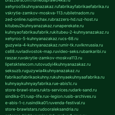
brazzerscom.ru
medsprawo4ka.ru
xehyroo5kuhnyanazakaz.ru
fabrikayfabrikaefabrika.ru
vskrytie-zamkov-moskva-113.ru
biletnadom.ru
zed-online.ru
pimchax.ru
brazzers-hd.ru
z-host.ru
kitubeu2kuhnyanazakaz.ru
naperekate.ru
kuhnyaofabrikaufabrik.ru
kitubeu-2-kuhnyanazakaz.ru
xehyroo-5-kuhnyanazakaz.ru
cs-68.ru
guzywia-4-kuhnyanazakaz.ru
mir-tk.ru
vlknrussia.ru
cs68.ru
vladivostok-map.ru
video-seks.ru
bankaribi.ru
raszar.ru
vskrytie-zamkov-moskva113.ru
lipetsktelecom.ru
tovudyi4kuhnyanazakaz.ru
seksuzb.ru
guzywia4kuhnyanazakaz.ru
fabrikaofabrikaokuhny.ru
kuhnyaekuhnyaafabrika.ru
kuhnyaykuhnyayfabrika.ru
e-abis1c.ru
store-brawl-stars.ru
kts-services.ru
dark-sand.ru
sindika-01.ru
sp-life.ru
x-legion.ru
sib-archives.ru
e-abis-1-c.ru
sindika01.ru
venda-festival.ru
store-brawlstars.ru
dooraleksandria.ru