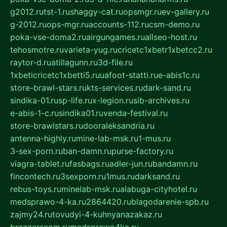
g2012.ru
tst-1.ru
shaggy-cat.ru
opsmgr.ru
ev-gallery.ru
g-2012.ru
ops-mgr.ru
accounts-112.ru
csm-demo.ru
poka-vse-doma2.ru
airgungames.ru
allseo-host.ru
tehosmotre.ru
varieta-yug.ru
cricetc1xbetr1xbetcc2.ru
raytor-d.ru
atillagunn.ru
3d-file.ru
1xbeticricetc1xbetti5.ru
uafoot-statti.ru
e-abis1c.ru
store-brawl-stars.ru
kts-services.ru
dark-sand.ru
sindika-01.ru
sp-life.ru
x-legion.ru
sib-archives.ru
e-abis-1-c.ru
sindika01.ru
venda-festival.ru
store-brawlstars.ru
dooraleksandria.ru
antenna-highly.ru
mine-lab-msk.ru
1-mus.ru
3-sex-porn.ru
ban-damn.ru
purse-factory.ru
viagra-tablet.ru
fasbags.ru
adler-jun.ru
bandamn.ru
fincontech.ru
3sexporn.ru
1mus.ru
darksand.ru
rebus-toys.ru
minelab-msk.ru
alabuga-cityhotel.ru
medsprawo-4-ka.ru
2864420.ru
blagodarenie-spb.ru
zajmy24.ru
tovudyi-4-kuhnyanazakaz.ru