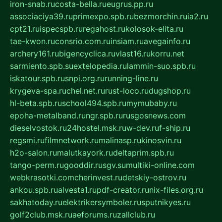
iron-snab.ru
costa-bella.ru
eugrus.pp.ru
associaciya39.ru
primexpo.spb.ru
bezmorchin.ru
ia2.ru
cpt21.ru
ispecspb.ru
regahost.ru
kolosok-elita.ru
tae-kwon.ru
consrio.com.ru
insiam.ru
avegainfo.ru
archery161.ru
bigencyclica.ru
vlast16.ru
korru.net
sarmiento.spb.su
extelopedia.ru
lammin-suo.spb.ru
iskatour.spb.ru
snpi.org.ru
running-line.ru
krygeva-spa.ru
chel.net.ru
rust-loco.ru
dugshop.ru
hl-beta.spb.ru
school494.spb.ru
mymubaby.ru
epoha-metalband.ru
ngr.spb.ru
rusgosnews.com
dieselvostok.ru
24hostel.msk.ru
w-dev.ru
f-ship.ru
regsmi.ru
filmnetwork.ru
malinasp.ru
kinosvin.ru
h2o-salon.ru
malutkayork.ru
deltaprim.spb.ru
tango-perm.ru
gooddir.ru
sgv.su
multiki-online.com
webkrasotki.com
cherinvest.ru
detskiy-ostrov.ru
ankou.spb.ru
alvesta1.ru
pdf-creator.ru
nix-files.org.ru
sakhatoday.ru
elektrikersymboler.ru
sputnikyes.ru
golf2club.msk.ru
aeforums.ru
zallclub.ru