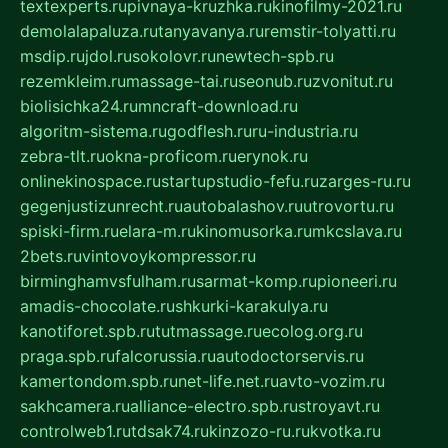
textexperts.ru
pivnaya-kruzhka.ru
kinofilmy-2021.ru
demolalapaluza.ru
tanyavanya.ru
remstir-tolyatti.ru
msdip.ru
jdol.ru
sokolovr.ru
newtech-spb.ru
rezemkleim.ru
massage-tai.ru
seonub.ru
zvonitut.ru
biolisichka24.ru
mncraft-download.ru
algoritm-sistema.ru
godflesh.ru
ru-industria.ru
zebra-tlt.ru
okna-proficom.ru
erynok.ru
onlinekinospace.ru
startupstudio-fefu.ru
zarges-ru.ru
gegenjustizunrecht.ru
autobalashov.ru
utrovortu.ru
spiski-firm.ru
elara-m.ru
kinomusorka.ru
mkcslava.ru
2bets.ru
vintovoykompressor.ru
birminghamvsfulham.ru
sarmat-komp.ru
pioneeri.ru
amadis-chocolate.ru
shkurki-karakulya.ru
kanotiforet.spb.ru
tutmassage.ru
ecolog.org.ru
praga.spb.ru
falcorussia.ru
autodoctorservis.ru
kamertondom.spb.ru
net-life.net.ru
avto-vozim.ru
sakhcamera.ru
alliance-electro.spb.ru
stroyavt.ru
controlweb1.ru
tdsak74.ru
kinzozo-ru.ru
kvotka.ru