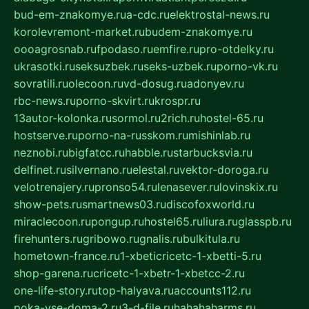
bud-em-znakomye.ru
a-cdc.ru
elektrostal-news.ru
korolevremont-market.ru
budem-znakomye.ru
oooagrosnab.ru
fpodaso.ru
emfire.ru
pro-otdelky.ru
ukrasotki.ru
seksuzbek.ru
seks-uzbek.ru
porno-vk.ru
sovratili.ru
olecoon.ru
vd-dosug.ru
adonyev.ru
rbc-news.ru
porno-skvirt.ru
krospr.ru
13autor-kolonka.ru
sormol.ru
2rich.ru
hostel-65.ru
hostserve.ru
porno-na-russkom.ru
mishinlab.ru
neznobi.ru
bigfatcc.ru
habble.ru
starbucksvia.ru
delfinet.ru
silvernano.ru
elestal.ru
vektor-doroga.ru
velotrenajery.ru
pronso54.ru
lenasever.ru
lovinskix.ru
show-pets.ru
smartnews03.ru
discofoxworld.ru
miraclecoon.ru
pongup.ru
hostel65.ru
liura.ru
glasspb.ru
firehunters.ru
gribowo.ru
gnalis.ru
bulkitula.ru
hometown-france.ru
1-xbeticricetc-1-xbetti-5.ru
shop-garena.ru
cricetc-1-xbetr-1-xbetcc-2.ru
one-life-story.ru
top-halyava.ru
accounts112.ru
poka-vse-doma-2.ru
3-d-file.ru
hahahaharms.ru