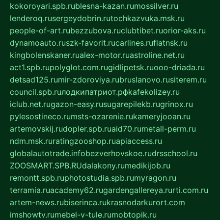
kokoroyari.spb.ru
blesna-kazan.ru
mossilver.ru
lenderoq.ru
sergeydobrin.ru
tochkazvuka.msk.ru
people-of-art.ru
bezzubova.ru
clubtibet.ru
orior-aks.ru
dynamoauto.ru
szk-favorit.ru
carlines.ru
flatnsk.ru
kingbolenskaner.ru
alex-motor.ru
astroline.net.ru
act1.spb.ru
polyglot.com.ru
gidlipetsk.ru
ooo-driada.ru
detsad125.ru
mir-zdoroviya.ru
bruslanovo.ru
siterem.ru
council.spb.ru
лодкипатриот.рф
kafekolizey.ru
iclub.net.ru
gazon-easy.ru
sugarepilekb.ru
grinox.ru
pylesostineco.ru
msts-ozarenie.ru
kameryjooan.ru
artemovskij.ru
dopler.spb.ru
aid70.ru
metall-perm.ru
ndm.msk.ru
ratingzooshop.ru
apiaccess.ru
globalautotrade.info
bezverhovskoe.ru
drsschool.ru
ZOOSMART.SPB.RU
dalakony.ru
medikijob.ru
remontt.spb.ru
photostudia.spb.ru
myragon.ru
terramia.ru
academy62.ru
gardengallereya.ru
rti.com.ru
artem-news.ru
biserinca.ru
krasnodarkurort.com
imshowtv.ru
mebel-v-tule.ru
mobtopik.ru